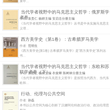
来中...
当代学者视野中的马克思主义哲学：俄罗斯学
者卷
作者:
袁贵仁 杨耕主编 安启念分册主编
《当代学者视野中的马克思主义哲学》丛书是中央实施马克思主
义理...
西方美学史（第1卷）：古希腊罗马美学
作者:
范明生
《西方美学史(第1卷):古希腊罗马美学》是“西方美学史”系列丛
书...
当代学者视野中的马克思主义哲学：东欧和苏
联学者卷（下）
作者:
袁贵仁 杨耕主编 衣俊卿 陈树林分册主编
《当代学者视野中的马克思主义哲学》是按照当代西方、当代东
欧和...
行动、伦理与公共空间
作者:
孙磊
本书以公共空间为核心剖析了汉娜阿伦特政治行动、政治伦理思