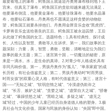
最爱看地上的瀑布，鳄鱼国王就逼迫丹奥将瀑布移到地下王
宫来。但真见了瀑布，鳄鱼国王的贪欲却越来越无法满足，
他要瀑布倒流，他要黄金瀑布，他要珍珠瀑布，他要水晶瀑
布，他要钻石瀑布…丹奥再也不愿满足这样贪婪的动物欲
望，鳄鱼国王就要杀掉他们。丹奥用金匣音乐盒收“黑虎挡”。
卡萝将音乐盒送给善良的王后。鳄鱼国王被永远囚禁，王后
从此做了鳄鱼国的女王。选题特色：1.具有经典性、探讨成
长、人性以及智慧、勇敢等人生诉求。第一，我们故事的主
题深刻：力量，美，智慧，勇敢，坚毅，清晰地定位为我们
故事的最大主题；第二，迷宫第十国，一切魔法的秘密，原
来是一滴水。水，是生命的真谛。2.对青少年人格成长具有
非同凡响价值。第一，男孩丹奥作为“孤儿”、“单亲家庭”的成
长历程，有社会借鉴意义；第二，男孩丹奥幼时“时而男孩、
时而女孩”的双重心灵人格，有时代借鉴意义；第三，迷宫十
国——“无知之城”、“软弱怠惰之城”、“冷漠虚伪欺诈之
城”、“长舌、嫉妒之城”、“贪婪之城”、“虚荣自大之城”、“骄奢
之城”、“暴躁愤怒之城”、“黑暗之城、多疑之城”、“虚无之
城”经过，中国的少年儿童已经历自身道德人格的塑身。3.极
具社会与文化价值。国家与民族的身份认知：“央国”即中国。