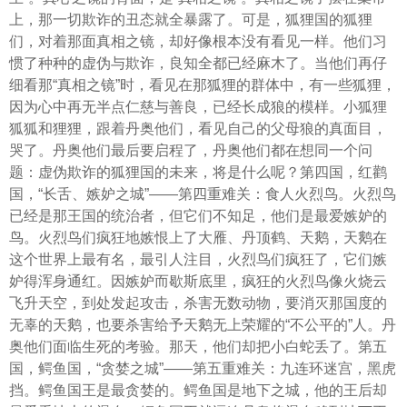
上，那一切欺诈的丑态就全暴露了。可是，狐狸国的狐狸
们，对着那面真相之镜，却好像根本没有看见一样。他们习
惯了种种的虚伪与欺诈，良知全都已经麻木了。当他们再仔
细看那“真相之镜”时，看见在那狐狸的群体中，有一些狐狸，
因为心中再无半点仁慈与善良，已经长成狼的模样。小狐狸
狐狐和狸狸，跟着丹奥他们，看见自己的父母狼的真面目，
哭了。丹奥他们最后要启程了，丹奥他们都在想同一个问
题：虚伪欺诈的狐狸国的未来，将是什么呢？第四国，红鹳
国，“长舌、嫉妒之城”——第四重难关：食人火烈鸟。火烈鸟
已经是那王国的统治者，但它们不知足，他们是最爱嫉妒的
鸟。火烈鸟们疯狂地嫉恨上了大雁、丹顶鹤、天鹅，天鹅在
这个世界上最有名，最引人注目，火烈鸟们疯狂了，它们嫉
妒得浑身通红。因嫉妒而歇斯底里，疯狂的火烈鸟像火烧云
飞升天空，到处发起攻击，杀害无数动物，要消灭那国度的
无辜的天鹅，也要杀害给予天鹅无上荣耀的“不公平的”人。丹
奥他们面临生死的考验。那天，他们却把小白蛇丢了。第五
国，鳄鱼国，“贪婪之城”——第五重难关：九连环迷宫，黑虎
挡。鳄鱼国王是最贪婪的。鳄鱼国是地下之城，他的王后却