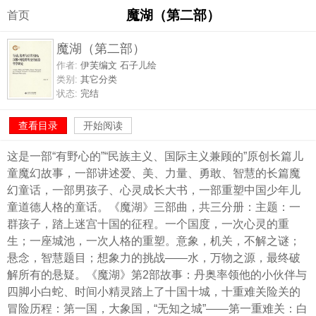
魔湖（第二部）
首页
魔湖（第二部）
作者:
伊芙编文 石子儿绘
类别:
其它分类
状态:
完结
查看目录
开始阅读
这是一部“有野心的”“民族主义、国际主义兼顾的”原创长篇儿
童魔幻故事，一部讲述爱、美、力量、勇敢、智慧的长篇魔
幻童话，一部男孩子、心灵成长大书，一部重塑中国少年儿
童道德人格的童话。《魔湖》三部曲，共三分册：主题：一
群孩子，踏上迷宫十国的征程。一个国度，一次心灵的重
生；一座城池，一次人格的重塑。意象，机关，不解之谜；
悬念，智慧题目；想象力的挑战——水，万物之源，最终破
解所有的悬疑。《魔湖》第2部故事：丹奥率领他的小伙伴与
四脚小白蛇、时间小精灵踏上了十国十城，十重难关险关的
冒险历程：第一国，大象国，“无知之城”——第一重难关：白