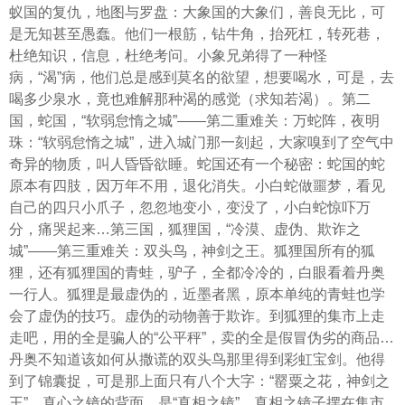
蚁国的复仇，地图与罗盘：大象国的大象们，善良无比，可
是无知甚至愚蠢。他们一根筋，钻牛角，抬死杠，转死巷，
杜绝知识，信息，杜绝考问。小象兄弟得了一种怪
病，“渴”病，他们总是感到莫名的欲望，想要喝水，可是，去
喝多少泉水，竟也难解那种渴的感觉（求知若渴）。第二
国，蛇国，“软弱怠惰之城”——第二重难关：万蛇阵，夜明
珠：“软弱怠惰之城”，进入城门那一刻起，大家嗅到了空气中
奇异的物质，叫人昏昏欲睡。蛇国还有一个秘密：蛇国的蛇
原本有四肢，因万年不用，退化消失。小白蛇做噩梦，看见
自己的四只小爪子，忽忽地变小，变没了，小白蛇惊吓万
分，痛哭起来…第三国，狐狸国，“冷漠、虚伪、欺诈之
城”——第三重难关：双头鸟，神剑之王。狐狸国所有的狐
狸，还有狐狸国的青蛙，驴子，全都冷冷的，白眼看着丹奥
一行人。狐狸是最虚伪的，近墨者黑，原本单纯的青蛙也学
会了虚伪的技巧。虚伪的动物善于欺诈。到狐狸的集市上走
走吧，用的全是骗人的“公平秤”，卖的全是假冒伪劣的商品…
丹奥不知道该如何从撒谎的双头鸟那里得到彩虹宝剑。他得
到了锦囊捉，可是那上面只有八个大字：“罂粟之花，神剑之
王”。真心之镜的背面，是“真相之镜”。真相之镜子摆在集市