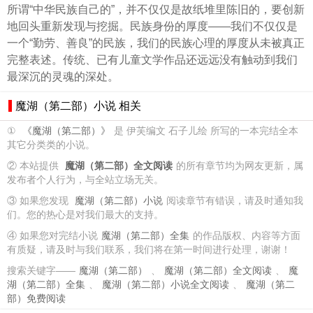
所谓“中华民族自己的”，并不仅仅是故纸堆里陈旧的，要创新
地回头重新发现与挖掘。民族身份的厚度——我们不仅仅是
一个“勤劳、善良”的民族，我们的民族心理的厚度从未被真正
完整表述。传统、已有儿童文学作品还远远没有触动到我们
最深沉的灵魂的深处。
魔湖（第二部）小说 相关
①
《魔湖（第二部）》
是 伊芙编文 石子儿绘 所写的一本完结全本
其它分类类的小说。
② 本站提供
魔湖（第二部）全文阅读
的所有章节均为网友更新，属
发布者个人行为，与全站立场无关。
③ 如果您发现
魔湖（第二部）小说
阅读章节有错误，请及时通知我
们。您的热心是对我们最大的支持。
④ 如果您对完结小说
魔湖（第二部）全集
的作品版权、内容等方面
有质疑，请及时与我们联系，我们将在第一时间进行处理，谢谢！
搜索关键字——
魔湖（第二部）
、
魔湖（第二部）全文阅读
、
魔
湖（第二部）全集
、
魔湖（第二部）小说全文阅读
、
魔湖（第二
部）免费阅读