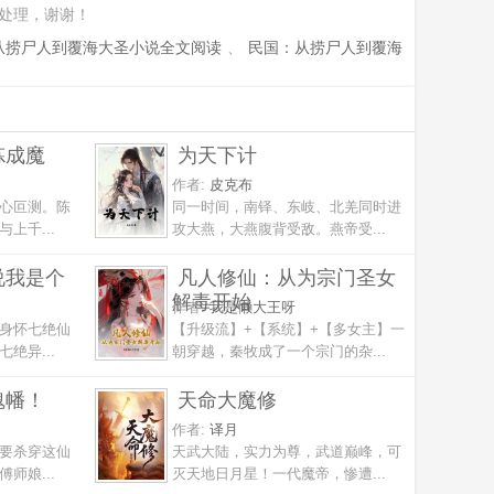
处理，谢谢！
从捞尸人到覆海大圣小说全文阅读
、
民国：从捞尸人到覆海
炼成魔
为天下计
作者:
皮克布
心叵测。陈
同一时间，南铎、东岐、北羌同时进
上千...
攻大燕，大燕腹背受敌。燕帝受...
说我是个
凡人修仙：从为宗门圣女
解毒开始
作者:
我是懒大王呀
身怀七绝仙
【升级流】+【系统】+【多女主】一
绝异...
朝穿越，秦牧成了一个宗门的杂...
魂幡！
天命大魔修
作者:
译月
要杀穿这仙
天武大陆，实力为尊，武道巅峰，可
师娘...
灭天地日月星！一代魔帝，惨遭...