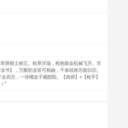
阀草莽裂土称王。租界洋场，枪炮炼金机械飞升。市
百业书】，万般职业皆可相融，千条歧路尽能归宗。
子走四方，一张嘴皮子藏阴阳。【画师】+【枪手】
！”