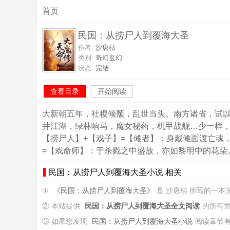
首页
民国：从捞尸人到覆海大圣
作者:
沙唐桔
类别:
奇幻玄幻
状态:
完结
查看目录
开始阅读
大新朝五年，社稷倾颓，乱世当头。南方诸省，试
井江湖，绿林响马，魔女秘药，机甲战舰…少一样
【捞尸人】+【戏子】=【傩者】：身戴傩面渡亡魂
=【戏命师】：于杀戮之中盛放，亦如黎明中的花朵
民国：从捞尸人到覆海大圣小说 相关
①
《民国：从捞尸人到覆海大圣》
是 沙唐桔 所写的一
② 本站提供
民国：从捞尸人到覆海大圣全文阅读
的所有
③ 如果您发现
民国：从捞尸人到覆海大圣小说
阅读章节