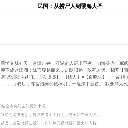
民国：从捞尸人到覆海大圣
以新学文脉补天。京津市井，江湖奇人层出不穷。山海关内，军
，便不成这江湖！陈言穿越而来，走阴阳路，吃死人饭。翻开【
，腔唱阴阳两界门。【卖货郎】+【线人】=【百晓生】：一副担
。……万载后，陈言踏碎机械神明，于混沌中垂首。“我要洋人死
本完结全本奇幻玄幻类的小说。
章节均为网友更新，属发布者个人行为，与全站立场无关。
有错误，请及时通知我们。您的热心是对我们最大的支持。