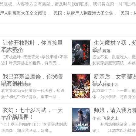
品版权、内容等方面有质疑，请及时与我们联系，我们将在第一时间进行
尸人到覆海大圣全文阅读
、
民国：从捞尸人到覆海大圣全集
、
民国：
让你开枝散叶，你直接量
生为魔材？我，
产大帝？
圣！
作者:
太空豆
作者:
炼落
【开枝散叶+无敌背景+杀伐果断+不墨
盛世不复，乱世吃人，魔
迹】叶天穿越玄幻世界，背靠无...
长安穿越魔宗药镇，本该与
我已弃宗当魔修，你哭瞎
断亲后，女帝都
眼有何用！
狠人！
作者:
滴滴打嘀嘀
作者:
轩辕十四
君玄策本为天衍道宗一代天骄，却遭
莫羽重生了！上一世，他
妻子和七个弟子背叛。重来一世...
体，为求亲情，将自身的七
玄幻：七十岁习武，一天
师娘，请入我万
一个新境界！
作者:
青草老师
作者:
飞麟之上
“七十岁正是闯的年纪！”李昊穿越到武
开局炼师娘证道，誓
道昌隆，却兵荒马乱，妖魔...
途！ 江源本以为被师傅