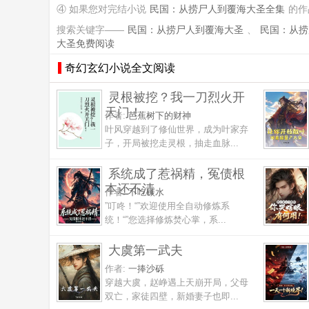
④ 如果您对完结小说
民国：从捞尸人到覆海大圣全集
的作
搜索关键字——
民国：从捞尸人到覆海大圣
、
民国：从捞
大圣免费阅读
奇幻玄幻小说全文阅读
灵根被挖？我一刀烈火开
天门！
作者:
芭蕉树下的财神
叶风穿越到了修仙世界，成为叶家弃
子，开局被挖走灵根，抽走血脉...
系统成了惹祸精，冤债根
本还不清
作者:
不吃碳水
”叮咚！“”欢迎使用全自动修炼系
统！“”您选择修炼焚心掌，系...
大虞第一武夫
作者:
一捧沙砾
穿越大虞，赵峥遇上天崩开局，父母
双亡，家徒四壁，新婚妻子也即...