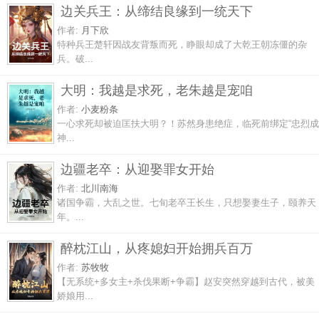
边关兵王：从缔结良缘到一统天下
作者:
月下欣
特种兵王楚轩因战友背叛而死，睁眼却成了大乾王朝冻僵的杂
兵。破...
大明：我越是求死，老朱越是宠咱
作者:
小麦粉条
一心求死却被迫匡扶大明？！苏然身患绝症，临死前绑定“忠烈成
神...
边疆老卒：从迎娶罪女开始
作者:
北川南海
诸国争霸，大乱之世。七旬老卒王长生，只想娶妻生子，颐养天
年。...
醉枕江山，从疼媳妇开始拥兵百万
作者:
苏牧牧
【无系统+多女主+杀伐果断+争霸】赵安突然穿越到古代，被美
娇娘用...