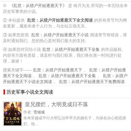
①
《乱世：从猎户开始逐鹿天下》
是 铸月为戈 所写的一本完结全本
历史军事类的小说。
② 本站提供
乱世：从猎户开始逐鹿天下全文阅读
的所有章节均为网
友更新，属发布者个人行为，与全站立场无关。
③ 如果您发现
乱世：从猎户开始逐鹿天下小说
阅读章节有错误，请
及时通知我们。您的热心是对我们最大的支持。
④ 如果您对完结小说
乱世：从猎户开始逐鹿天下全集
的作品版权、
内容等方面有质疑，请及时与我们联系，我们将在第一时间进行处
理，谢谢！
搜索关键字——
乱世：从猎户开始逐鹿天下
、
乱世：从猎户开始逐
鹿天下全文阅读
、
乱世：从猎户开始逐鹿天下全集
、
乱世：从猎户
开始逐鹿天下小说全文阅读
、
乱世：从猎户开始逐鹿天下免费阅读
历史军事小说全文阅读
皇兄摆烂，大明竟成日不落
作者:
雪倾城
朱寿穿越成平行大明弘治帝早夭的嫡长子，为保命决心彻底摆
烂。他...