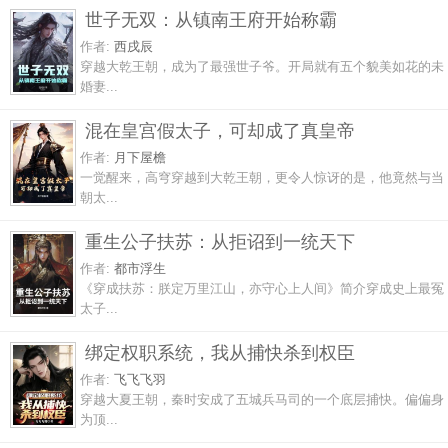
世子无双：从镇南王府开始称霸
作者:
西戌辰
穿越大乾王朝，成为了最强世子爷。开局就有五个貌美如花的未
婚妻...
混在皇宫假太子，可却成了真皇帝
作者:
月下屋檐
一觉醒来，高穹穿越到大乾王朝，更令人惊讶的是，他竟然与当
朝太...
重生公子扶苏：从拒诏到一统天下
作者:
都市浮生
《穿成扶苏：朕定万里江山，亦守心上人间》简介穿成史上最冤
太子...
绑定权职系统，我从捕快杀到权臣
作者:
飞飞飞羽
穿越大夏王朝，秦时安成了五城兵马司的一个底层捕快。偏偏身
为顶...