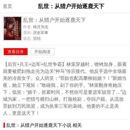
乱世：从猎户开始逐鹿天下
首页
乱世：从猎户开始逐鹿天下
作者:
铸月为戈
类别:
历史军事
状态:
完结
查看目录
开始阅读
【后宫+兵王+边军+乱世争霸】林策穿越时，镣铐加身，眼看
就要被肥妇拖走沦为边关“种马”传宗接代。他反手选中全场最
美的冷面女子。众人哄笑：“罪奴也配高攀柳姑娘？！”新婚当
夜，她立下规矩：”敢碰我，剁了你的手。”林策翻身将她压
下，低笑：“娘子，抓紧时间，不然你可是要进军妓营了…”边
城为家，一把猎弓横扫山林。打脸校尉，夺回户籍。从流放
罪奴到万民跪迎，成为执掌三军的枭雄。他要的不止是美
人，更是这天下！
乱世：从猎户开始逐鹿天下小说 相关