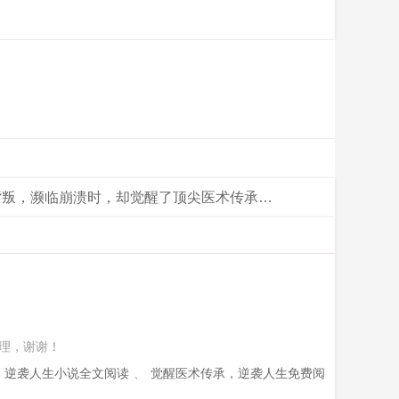
背叛，濒临崩溃时，却觉醒了顶尖医术传承…
理，谢谢！
，逆袭人生小说全文阅读
、
觉醒医术传承，逆袭人生免费阅