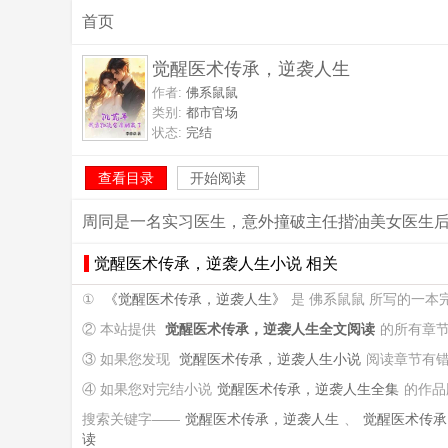
首页
觉醒医术传承，逆袭人生
作者:
佛系鼠鼠
类别:
都市官场
状态:
完结
查看目录
开始阅读
周同是一名实习医生，意外撞破主任揩油美女医生
觉醒医术传承，逆袭人生小说 相关
①
《觉醒医术传承，逆袭人生》
是 佛系鼠鼠 所写的一
② 本站提供
觉醒医术传承，逆袭人生全文阅读
的所有章
③ 如果您发现
觉醒医术传承，逆袭人生小说
阅读章节有
④ 如果您对完结小说
觉醒医术传承，逆袭人生全集
的作品
搜索关键字——
觉醒医术传承，逆袭人生
、
觉醒医术传承
读