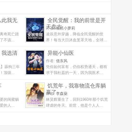
从此我无
全民觉醒：我的前世是开
天盘古
作者:
暗黑小萝莉
离奇死亡踏
凌辰意外穿越，降临全民觉醒的世
不该...
界！每当大日沐血笼罩天地，全球...
，我选清
异能小仙医
作者:
借东风
线】舔狗三年
凭你如何富有，仍你权势通天，都有
顶级...
求于我杜荔的一天，因为我医术...
车
饥荒年，我靠物流仓库躺
赢了
作者:
李森燊
婆的闺蜜躺
林昊辉重生了，回到1960年那个饥荒
的人...
肆虐的冬天。前世，他是个人人...