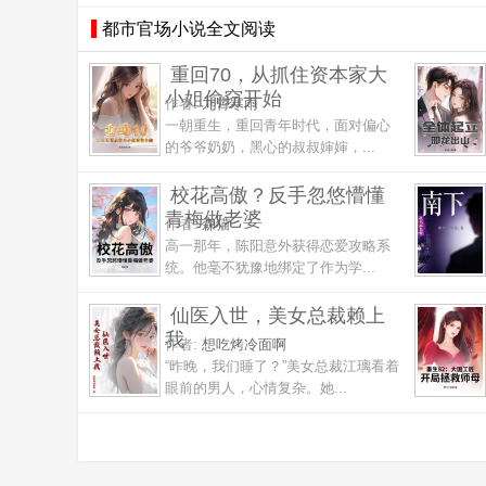
都市官场小说全文阅读
重回70，从抓住资本家大
小姐偷窃开始
作者:
九霄寒雨
一朝重生，重回青年时代，面对偏心
的爷爷奶奶，黑心的叔叔婶婶，...
校花高傲？反手忽悠懵懂
青梅做老婆
作者:
森猫
高一那年，陈阳意外获得恋爱攻略系
统。他毫不犹豫地绑定了作为学...
仙医入世，美女总裁赖上
我
作者:
想吃烤冷面啊
“昨晚，我们睡了？”美女总裁江璃看着
眼前的男人，心情复杂。她...