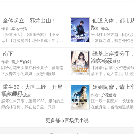
全体起立，邪龙出山！
仙道入体，都市
敌
作者:
幸运一指
作者:
蜂鸟
【极道强大】【铁血杀戮】【不圣
平凡打工仔方越，因父亲
母】【超级势力】境外血战十年，...
上复仇之路，却意外招惹了
南下
绿茶上岸提分手
冷女校花！
作者:
雷少爷的剑
作者:
一头大脑斧
因给村花出头暴打村长儿子，被迫南
【神豪+甜腻+投资恋爱
下投奔发小的姐姐，没想到撞破...
放不下，别人背后用力蹬！
重生82：大国工匠，开局
姐姐闺蜜，请上
拯救师母
作者:
拜托少放盐
作者:
护花使者
赵怀仁睁开眼，重回1982。跟前的是
江一辰一觉醒来，发现老
师娘林香梅，躲在被子里，只露...
在他身边，当他知道被最爱
更多都市官场类小说