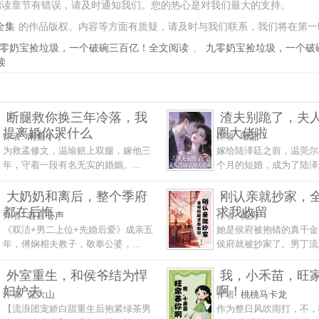
阅读章节有错误，请及时通知我们。您的热心是对我们最大的支持。
全集
的作品版权、内容等方面有质疑，请及时与我们联系，我们将在第一
零奶宝捡垃圾，一个破碗三百亿！全文阅读
、
九零奶宝捡垃圾，一个破
读
断腿救你换三年冷落，我
渣夫别跪了，夫
提离婚你哭什么
圈大佬啦
作者:
南鱼小小
作者:
唯甜
为救孟修文，温瑜赔上双腿，嫁他三
嫁给陆泽廷之前，温莞尔
年，守着一段有名无实的婚姻。...
个月的短婚，成为了陆泽廷
大奶奶和离后，整个季府
刚认亲就抄家，
都在后悔
求我收留
作者:
若言心声
作者:
菀舟
《双洁+男二上位+先婚后爱》成亲五
她是侯府被抱错的真千金
年，傅娴相夫教子，敬奉公婆，...
侯府就被抄家了。男丁流放
外室重生，和侯爷结为悍
我，小禾苗，旺
妇妒夫
啊！
作者:
侃大山
作者:
桃桃马卡龙
【流浪团宠娇白甜重生后抱紧绿茶男
作为整日风吹雨打，不，