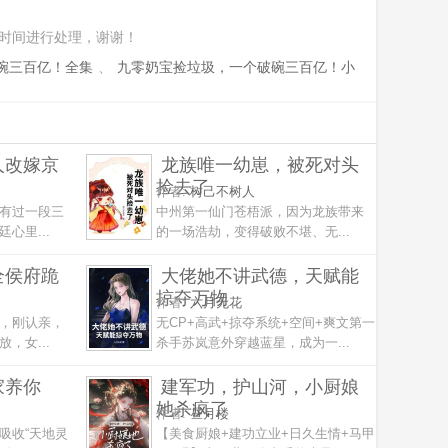
时间进行处理，谢谢！
碗三百亿！全集
、
九零奶宝捡垃圾，一个破碗三百亿！小
人改嫁京
龙族唯一幼崽，被死对头
捡去了
作者:
树己不树人
有过一段三
中州第一仙门苍梧派，因为龙族带来
心里...
的一场浩劫，变得破败不堪、无...
全侯府跪
大佬她不讲武德，天赋能
掠夺万物
作者:
六月无花
，刚认亲，
无CP+高武+掠夺系统+空间+爽文第一
，女...
杀手苏岚意外穿越蓝星，成为一...
家养你
建军功，护山河，小厨娘
她杀疯了
作者:
昼月楼
吸收“天地灵
【美食厨娘+建功立业+日久生情+马甲