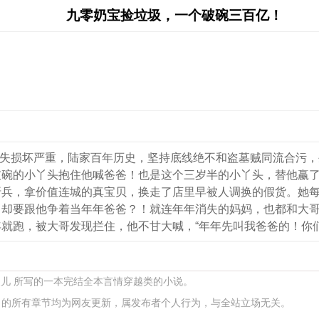
九零奶宝捡垃圾，一个破碗三百亿！
假流失损坏严重，陆家百年历史，坚持底线绝不和盗墓贼同流合污
破碗的小丫头抱住他喊爸爸！也是这个三岁半的小丫头，替他赢
折兵，拿价值连城的真宝贝，换走了店里早被人调换的假货。她
，却要跟他争着当年年爸爸？！就连年年消失的妈妈，也都和大
就跑，被大哥发现拦住，他不甘大喊，“年年先叫我爸爸的！你
皮儿 所写的一本完结全本言情穿越类的小说。
的所有章节均为网友更新，属发布者个人行为，与全站立场无关。