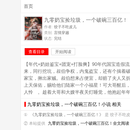
首页
九零奶宝捡垃圾，一个破碗三百亿！
作者:
饺子不吃皮儿
类别:
言情穿越
状态:
完结
查看目录
开始阅读
【年代+奶娃鉴宝+团宠+打脸爽】90年代国宝造
来，同行挖坑，叔伯争权，内鬼盗宝，还有个揣着
家宝，揪出家贼。叔伯想来占便宜，却赔了夫人又
上天保佑，赐给他们陆家一个小福星！可大哥醒后
人怜 。趁着大哥和大嫂半夜关灯睡觉，他抱起年年
九零奶宝捡垃圾，一个破碗三百亿！小说 相关
①
《九零奶宝捡垃圾，一个破碗三百亿！》
是 饺子不吃
② 本站提供
九零奶宝捡垃圾，一个破碗三百亿！全文阅读