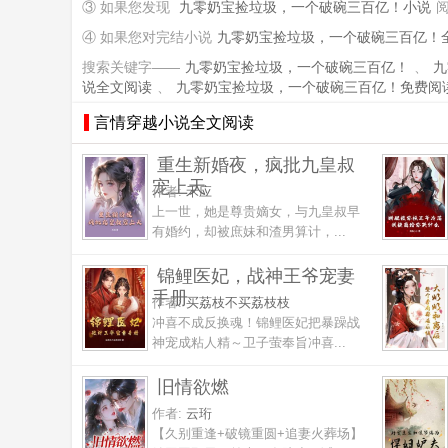
③ 如果您发现
九零奶宝捡垃圾，一个破碗三百亿！小说
④ 如果您对完结小说
九零奶宝捡垃圾，一个破碗三百亿！
搜索关键字——
九零奶宝捡垃圾，一个破碗三百亿！
、
九
说全文阅读
、
九零奶宝捡垃圾，一个破碗三百亿！免费阅
言情穿越小说全文阅读
重生新婚夜，疯批九皇叔
宠上天
作者:
禾应
上一世，她是尊贵嫡女，与九皇叔早
有婚约，却被庶妹和渣男算计，...
锦鲤医妃，战神王爷宠妻
手册
作者:
买荔枝不买荔枝枝
冲喜不成反换魂！锦鲤医妃把暴躁战
神宠成粘人精～卫子萤奉旨冲喜...
旧情欲燃
作者:
云珩
【久别重逢+破镜重圆+追妻火葬场】