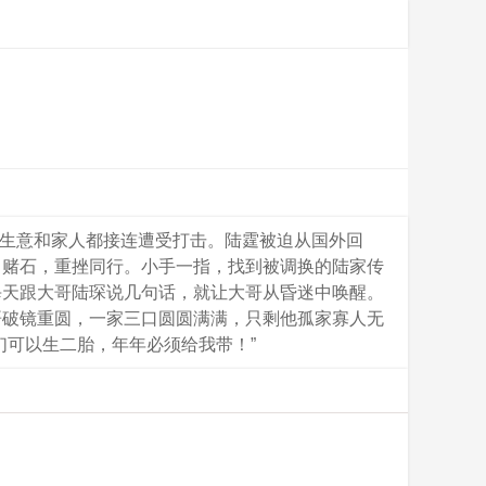
，生意和家人都接连遭受打击。陆霆被迫从国外回
了赌石，重挫同行。小手一指，找到被调换的陆家传
每天跟大哥陆琛说几句话，就让大哥从昏迷中唤醒。
哥破镜重圆，一家三口圆圆满满，只剩他孤家寡人无
们可以生二胎，年年必须给我带！”