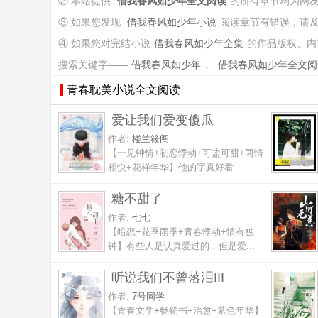
② 本站提供
借我春风如少年全文阅读
的所有章节均为网
③ 如果您发现
借我春风如少年小说
阅读章节有错误，请
④ 如果您对完结小说
借我春风如少年全集
的作品版权、内
搜索关键字——
借我春风如少年
、
借我春风如少年全文阅
青春耽美小说全文阅读
爱让我们爱变傻瓜
作者:
楼兰筱阁
【一见钟情+初恋悸动+可盐可甜+两情
相悦+花样年华】他的字真好看...
糖不甜了
作者:
七七
【暗恋+花季雨季+青春悸动+情有独
钟】有些人是认真爱过的，但是爱...
听说我们不曾落泪III
作者:
7号同学
【青春文学+畅销书+治愈+紫色年华】