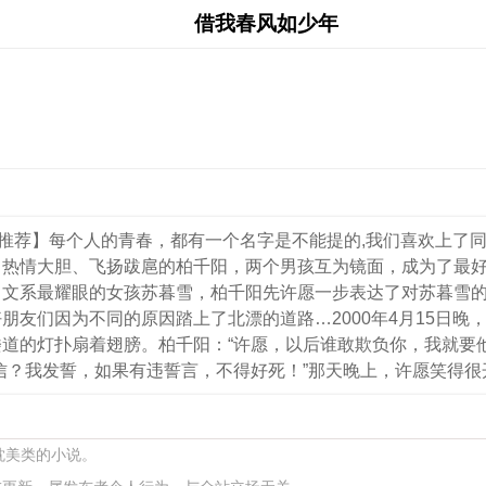
借我春风如少年
等推荐】每个人的青春，都有一个名字是不能提的,我们喜欢上了
了热情大胆、飞扬跋扈的柏千阳，两个男孩互为镜面，成为了最
中文系最耀眼的女孩苏暮雪，柏千阳先许愿一步表达了对苏暮雪
朋友们因为不同的原因踏上了北漂的道路…2000年4月15日晚
道的灯扑扇着翅膀。柏千阳：“许愿，以后谁敢欺负你，我就要他
信？我发誓，如果有违誓言，不得好死！”那天晚上，许愿笑得
耽美类的小说。