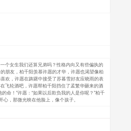
同一个女生我们还算兄弟吗？性格内向又有些偏执的
好的朋友，柏千阳羡慕许愿的才华，许愿也渴望像柏
的喜欢，许愿在踌躇中接受了苏暮雪好友应晓雨的表
，在飞轮酒吧，许愿帮柏千阳挡住了孟繁华砸来的酒
的命！”许愿：“如果以后欺负我的人是你呢？”柏千
很开心，那微光映在他脸上，像个孩子。