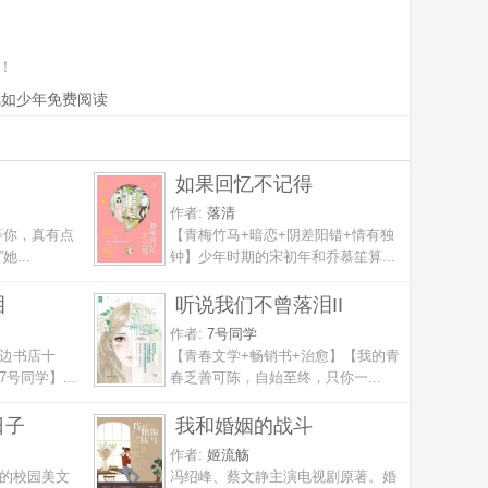
！
风如少年免费阅读
如果回忆不记得
作者:
落清
等你，真有点
【青梅竹马+暗恋+阴差阳错+情有独
...
钟】少年时期的宋初年和乔慕笙算...
泪
听说我们不曾落泪II
作者:
7号同学
边书店十
【青春文学+畅销书+治愈】【我的青
号同学】...
春乏善可陈，自始至终，只你一...
日子
我和婚姻的战斗
作者:
姬流觞
的校园美文
冯绍峰、蔡文静主演电视剧原著。婚