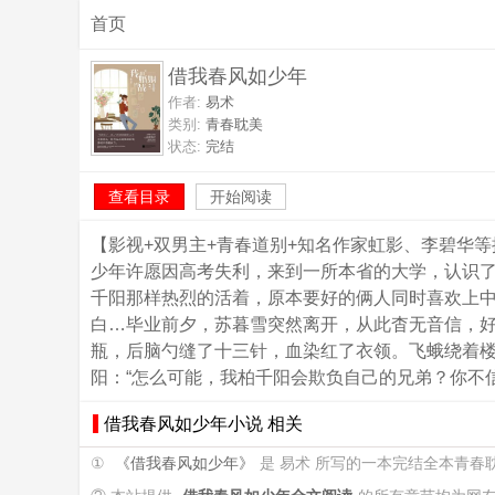
首页
借我春风如少年
作者:
易术
类别:
青春耽美
状态:
完结
查看目录
开始阅读
【影视+双男主+青春道别+知名作家虹影、李碧华
少年许愿因高考失利，来到一所本省的大学，认识
千阳那样热烈的活着，原本要好的俩人同时喜欢上
白…毕业前夕，苏暮雪突然离开，从此杳无音信，好
瓶，后脑勺缝了十三针，血染红了衣领。飞蛾绕着楼
阳：“怎么可能，我柏千阳会欺负自己的兄弟？你不
借我春风如少年小说 相关
①
《借我春风如少年》
是 易术 所写的一本完结全本青春