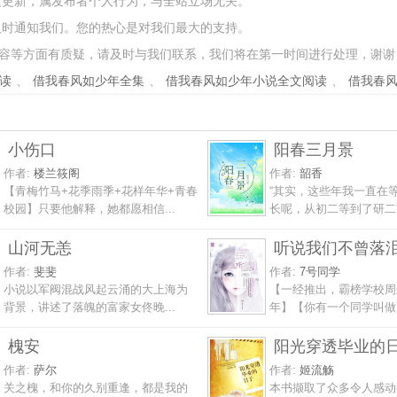
友更新，属发布者个人行为，与全站立场无关。
及时通知我们。您的热心是对我们最大的支持。
容等方面有质疑，请及时与我们联系，我们将在第一时间进行处理，谢谢
读
、
借我春风如少年全集
、
借我春风如少年小说全文阅读
、
借我春
小伤口
阳春三月景
作者:
楼兰筱阁
作者:
韶香
【青梅竹马+花季雨季+花样年华+青春
“其实，这些年我一直在
校园】只要他解释，她都愿相信...
长呢，从初二等到了研二”她
山河无恙
听说我们不曾落
作者:
斐斐
作者:
7号同学
小说以军阀混战风起云涌的大上海为
【一经推出，霸榜学校周
背景，讲述了落魄的富家女佟晚...
年】【你有一个同学叫做7
槐安
阳光穿透毕业的
作者:
萨尔
作者:
姬流觞
关之槐，和你的久别重逢，都是我的
本书撷取了众多令人感动