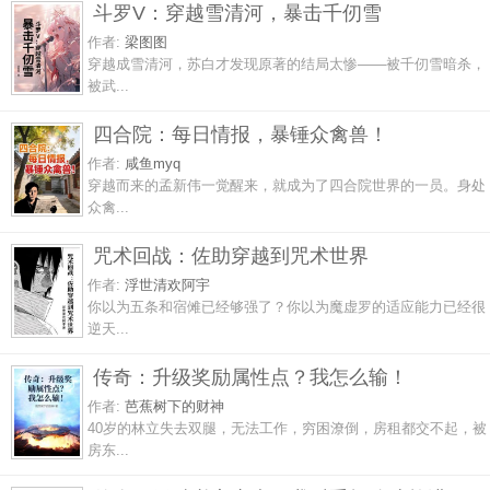
斗罗V：穿越雪清河，暴击千仞雪
作者:
梁图图
穿越成雪清河，苏白才发现原著的结局太惨——被千仞雪暗杀，
被武...
四合院：每日情报，暴锤众禽兽！
作者:
咸鱼myq
穿越而来的孟新伟一觉醒来，就成为了四合院世界的一员。身处
众禽...
咒术回战：佐助穿越到咒术世界
作者:
浮世清欢阿宇
你以为五条和宿傩已经够强了？你以为魔虚罗的适应能力已经很
逆天...
传奇：升级奖励属性点？我怎么输！
作者:
芭蕉树下的财神
40岁的林立失去双腿，无法工作，穷困潦倒，房租都交不起，被
房东...