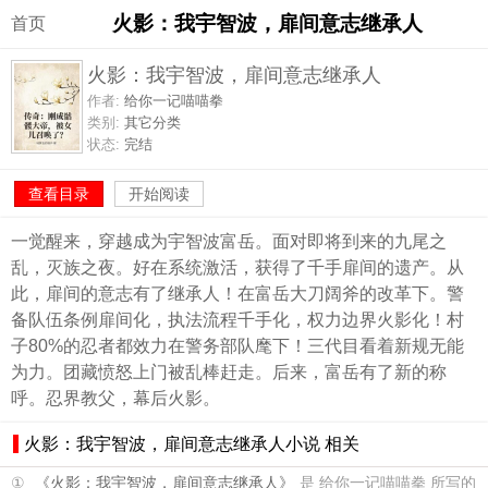
火影：我宇智波，扉间意志继承人
首页
火影：我宇智波，扉间意志继承人
作者:
给你一记喵喵拳
类别:
其它分类
状态:
完结
查看目录
开始阅读
一觉醒来，穿越成为宇智波富岳。面对即将到来的九尾之
乱，灭族之夜。好在系统激活，获得了千手扉间的遗产。从
此，扉间的意志有了继承人！在富岳大刀阔斧的改革下。警
备队伍条例扉间化，执法流程千手化，权力边界火影化！村
子80%的忍者都效力在警务部队麾下！三代目看着新规无能
为力。团藏愤怒上门被乱棒赶走。后来，富岳有了新的称
呼。忍界教父，幕后火影。
火影：我宇智波，扉间意志继承人小说 相关
①
《火影：我宇智波，扉间意志继承人》
是 给你一记喵喵拳 所写的