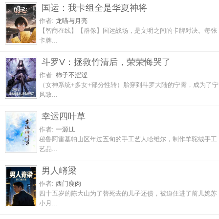
国运：我卡组全是华夏神将
作者:
龙喵与月亮
【智商在线】【群像】国运战场，是文明之间的卡牌对决。每张
卡牌...
斗罗V：拯救竹清后，荣荣悔哭了
作者:
柿子不涩涩
（女神系统+多女+部分性转）胎穿到斗罗大陆的宁霄，成为了宁
风致...
幸运四叶草
作者:
一源LL
秘鲁阿雷基帕山区年过五旬的手工艺人哈维尔，制作羊驼绒手工
艺品...
男人嵴梁
作者:
西门瘦肉
四十五岁的陈大山为了替死去的儿子还债，被迫住进了前儿媳苏
小月...