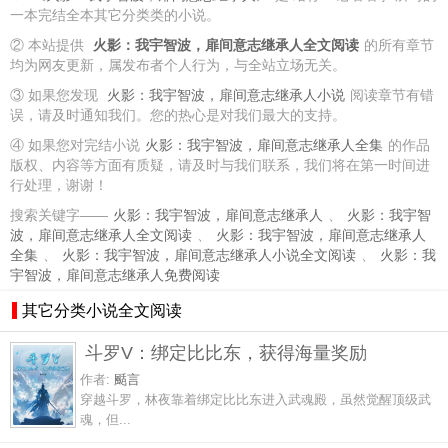
一本完结全本其它分类类的小说。
② 本站提供
火影：我宇智波，扉间意志继承人全文阅读
的所有章节
均为网友更新，属发布者个人行为，与全站立场无关。
③ 如果您发现
火影：我宇智波，扉间意志继承人小说
阅读章节有错
误，请及时通知我们。您的热心是对我们最大的支持。
④ 如果您对完结小说
火影：我宇智波，扉间意志继承人全集
的作品
版权、内容等方面有质疑，请及时与我们联系，我们将在第一时间进
行处理，谢谢！
搜索关键字——
火影：我宇智波，扉间意志继承人
、
火影：我宇智
波，扉间意志继承人全文阅读
、
火影：我宇智波，扉间意志继承人
全集
、
火影：我宇智波，扉间意志继承人小说全文阅读
、
火影：我
宇智波，扉间意志继承人免费阅读
其它分类小说全文阅读
斗罗V：绑定比比东，获得海量奖励
作者:
颳言
穿越斗罗，林夜靠着绑定比比东进入武魂殿，虽然觉醒顶级武
魂，但...