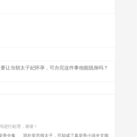
是要让当朝太子妃怀孕，可办完这件事他能脱身吗？
间进行处理，谢谢！
皇帝全集
、
混在皇宫假太子，可却成了真皇帝小说全文阅