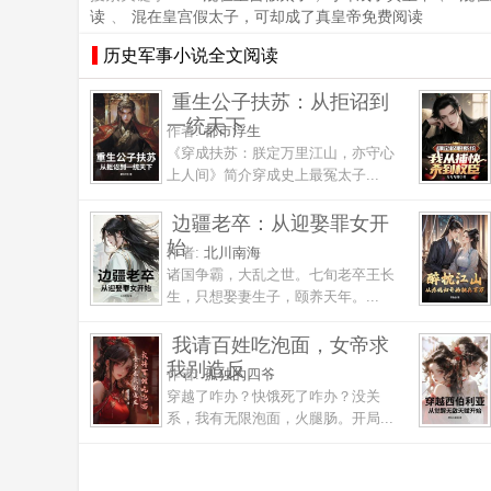
读
、
混在皇宫假太子，可却成了真皇帝免费阅读
历史军事小说全文阅读
重生公子扶苏：从拒诏到
一统天下
作者:
都市浮生
《穿成扶苏：朕定万里江山，亦守心
上人间》简介穿成史上最冤太子...
边疆老卒：从迎娶罪女开
始
作者:
北川南海
诸国争霸，大乱之世。七旬老卒王长
生，只想娶妻生子，颐养天年。...
我请百姓吃泡面，女帝求
我别造反
作者:
孤独的四爷
穿越了咋办？快饿死了咋办？没关
系，我有无限泡面，火腿肠。开局...