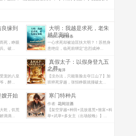
结良缘到
大明：我越是求死，老朱
越是宠咱
作者:
小麦粉条
而死，睁眼
一心求死却被迫匡扶大明？！苏然身
。破...
患绝症，临死前绑定“忠烈成神...
真假太子：以假身登九五
之尊
作者:
海洋
受宠的八皇
【没办法，只能靠脸去夺江山了】加
，醉...
班猝死穿越，张恒睁眼就撞破太...
妻嫂开始
寒门特种兵
作者:
花间沽酒
大乾，饥荒
【架空穿越+种田+流放逃荒+致富+科
滴滴...
举+武举+多女主（出场较晚）】...