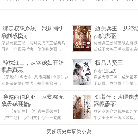
绑定权职系统，我从捕快
边关兵王：从缔
杀到权臣
一统天下
作者:
飞飞飞羽
作者:
月下欣
穿越大夏王朝，秦时安成了五城兵马
特种兵王楚轩因战友背叛
司的一个底层捕快。偏偏身为顶...
却成了大乾王朝冻僵的杂兵
醉枕江山，从疼媳妇开始
极品八贤王
拥兵百万
作者:
苏牧牧
作者:
进击庆
【无系统+多女主+杀伐果断+争霸】赵
穿越大夏王朝，成为最不
安突然穿越到古代，被美娇娘用...
子赵辰。本想做个闲散王爷
穿越西伯利亚，从觉醒无
饥荒年：从喂饱
敌天赋开始
逐鹿天下
作者:
想当大富翁
作者:
威世纪
【多女主】【打猎争霸领主】
林远意外穿越战争四起的
【中世纪】【种田文】苏宇一觉醒...
年女子不如一碗大米饭。娇
更多历史军事类小说