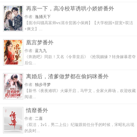
再亲一下，高冷校草诱哄小娇娇番外
作者:
逸捅天下
【面冷闷骚高富帅vs清冷贫困小保姆】【大学校园+甜宠+双洁
+爽文】...
凰宫梦番外
作者:
蓝九九
《奔跑吧》同款！又名《令章皇后》《抢我姻缘？转身嫁暴君夺
后位...
离婚后，渣爹做梦都在偷妈咪番外
作者:
独步寻梦
【新书《夜夜难哄》火爆开启，马甲文，全家火葬场，欢迎收藏
阅读...
情靡番外
作者:
二喜
（双洁，1v1，男二上位）纪璇跟前任分手的时候，宋昭礼出现
的及时...