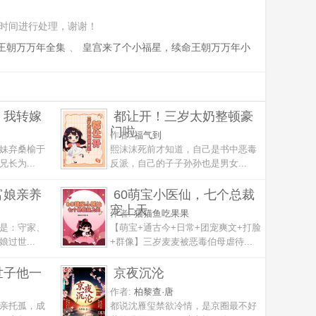
时间进行处理，谢谢！
王朝万万年全集
、
皇宫来了个小福星，续命王朝万万年小
，我转嫁
都让开！三岁太奶整顿豪
门啦
作者:
福气到
妹弃桑榆于
熙沫沫死前才知道，自己是书中恶毒
长为...
反派，自己的子子孙孙也是男女...
富娘亲养
60萌宝小医仙，七个总裁
宠上天
作者:
猫猫鱼吃果果
是：守家、
【萌宝+通古今+日常+团宠爽文+打脸
过世...
+群像】三岁麦麦被恶毒伯母虐待...
世子他一
京夜沉沦
作者:
柏黎查·唐
亲托孤，成
都说沈雁玺禁欲冷情，是京圈最不好