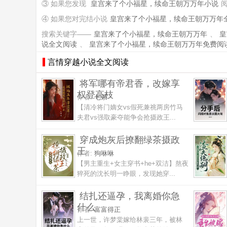
③ 如果您发现
皇宫来了个小福星，续命王朝万万年小说
④ 如果您对完结小说
皇宫来了个小福星，续命王朝万万年
搜索关键字——
皇宫来了个小福星，续命王朝万万年
、
皇
说全文阅读
、
皇宫来了个小福星，续命王朝万万年免费阅
言情穿越小说全文阅读
将军哪有帝君香，改嫁享
权登高枝
作者:
七茶
【清冷将门嫡女vs假死兼祧两房竹马
夫君vs强取豪夺能争会抢摄政王...
穿成炮灰后撩翻绿茶摄政
王
作者:
狗咻咻
【男主重生+女主穿书+he+双洁】熬夜
猝死的沈长明一睁眼，发现她穿...
结扎还逼孕，我离婚你急
什么
作者:
富富得正
上一世，许梦棠嫁给林裴三年，被林