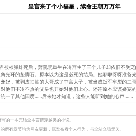
皇宫来了个小福星，续命王朝万万年
世界被核弹炸死后，萧阮阮重生在冷宫生了三个儿子却依旧不受
主角光环的垫脚石。原本以为这是必死的结局。她咿咿呀呀准备
帝宠妃，被剥皮抽筋的大哥成了中宫太子，被当成叛军车裂的二
向对他们不冷不热的父皇也开始对他们上心。还连原本应该娇宠
他国度......后来她才知道，这些人能听到她的心声.......
 所写的一本完结全本言情穿越类的小说。
的所有章节均为网友更新，属发布者个人行为，与全站立场无关。