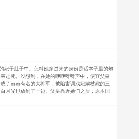
宠的妃子肚子中。怎料她穿过来的身份是话本子里的炮
光荣赴死。没想到，在她的咿咿呀呀声中，便宜父皇
哥成了赫赫有名的大将军，被陷害调戏妃嫔杖毙的三
的白月光也放到了一边。父皇靠近她们之后，原本国