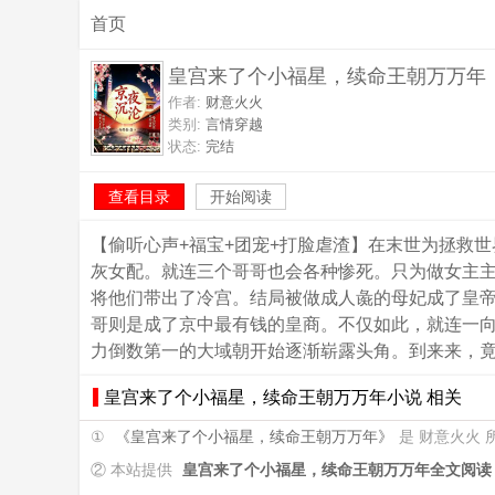
首页
皇宫来了个小福星，续命王朝万万年
作者:
财意火火
类别:
言情穿越
状态:
完结
查看目录
开始阅读
【偷听心声+福宝+团宠+打脸虐渣】在末世为拯救
灰女配。就连三个哥哥也会各种惨死。只为做女主
将他们带出了冷宫。结局被做成人彘的母妃成了皇
哥则是成了京中最有钱的皇商。不仅如此，就连一
力倒数第一的大域朝开始逐渐崭露头角。到来来，竟统一了其
皇宫来了个小福星，续命王朝万万年小说 相关
①
《皇宫来了个小福星，续命王朝万万年》
是 财意火火
② 本站提供
皇宫来了个小福星，续命王朝万万年全文阅读