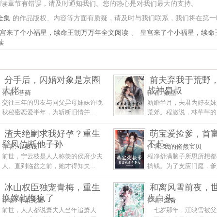
阅读章节有错误，请及时通知我们。您的热心是对我们最大的支持。
全集
的作品版权、内容等方面有质疑，请及时与我们联系，我们将在第一
宫来了个小福星，续命王朝万万年全文阅读
、
皇宫来了个小福星，续命
读
分手后，闪婚对象是京圈
前夫弃我于荒野
大佬
战神皇叔
作者:
苔藓
作者:
敛星l
交往三年的男友与同父异母妹妹许晚
新婚半月，夫君为好友妹
秋秘密恋爱半年，为斩断旧情并...
荒郊。程澈说，林芊芊的兄
渣夫绝嗣求我好孕？重生
萌宝爱捡爹，首
登凤位断他子孙
不起
作者:
五贯钱
作者:
我的翛然宝贝
前世，宁云枝是人人称羡的侯府少夫
程净舒满脑子所思所想都
人。直到临盆之前，她才得知夫...
搞钱。为了支应门庭，爹娘
冰山权臣独宠青梅，重生
和离风雪前夜，
换嫁他悔疯了
夜白头
作者:
半条死鱼
作者:
温青
前世，人人都说萧夫人当年追萧大
七岁那年，江映雪被父