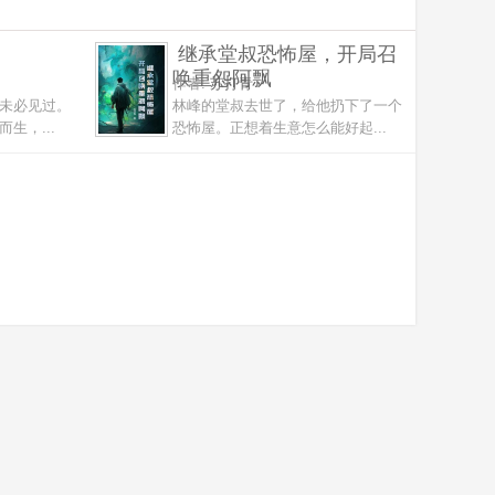
继承堂叔恐怖屋，开局召
唤重怨阿飘
作者:
苏打青
未必见过。
林峰的堂叔去世了，给他扔下了一个
生，...
恐怖屋。正想着生意怎么能好起...