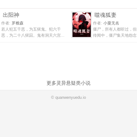
出阳神
噬魂狐妻
作者:
罗樵森
作者:
小粟无名
若人犯五千恶，为五狱鬼。犯六千
僵尸，所有人都听过，但
恶，为二十八狱囚。鬼有洞天六宫...
传闻中，僵尸集天地怨念而
更多灵异悬疑类小说
© quanwenyuedu.io