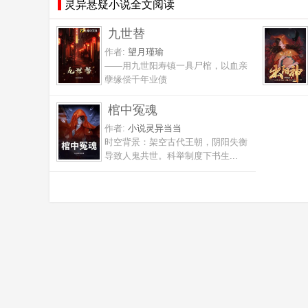
灵异悬疑小说全文阅读
九世替
作者:
望月瑾瑜
——用九世阳寿镇一具尸棺，以血亲
孽缘偿千年业债
棺中冤魂
作者:
小说灵异当当
时空背景：架空古代王朝，阴阳失衡
导致人鬼共世。科举制度下书生...