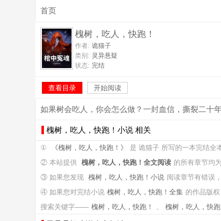
首页
槐树，吃人，快跑！
作者:
诡猫子
类别:
灵异悬疑
状态:
完结
查看目录
开始阅读
如果树会吃人，你会怎么做？一封血信，撕裂二十年
槐树，吃人，快跑！小说 相关
①
《槐树，吃人，快跑！》
是 诡猫子 所写的一本完结全
② 本站提供
槐树，吃人，快跑！全文阅读
的所有章节均
③ 如果您发现
槐树，吃人，快跑！小说
阅读章节有错误
④ 如果您对完结小说
槐树，吃人，快跑！全集
的作品版权
搜索关键字——
槐树，吃人，快跑！
、
槐树，吃人，快跑