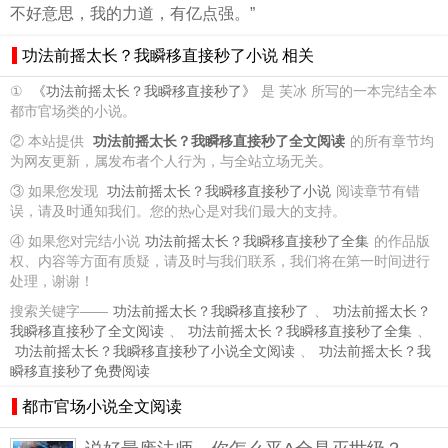
不好意思，我的力道，有亿点强。”
功法前摇太长？我瞬移直接秒了小说 相关
①
《功法前摇太长？我瞬移直接秒了》
是 芙冰 所写的一本完结全本
都市官场类的小说。
② 本站提供
功法前摇太长？我瞬移直接秒了全文阅读
的所有章节均
为网友更新，属发布者个人行为，与全站立场无关。
③ 如果您发现
功法前摇太长？我瞬移直接秒了小说
阅读章节有错
误，请及时通知我们。您的热心是对我们最大的支持。
④ 如果您对完结小说
功法前摇太长？我瞬移直接秒了全集
的作品版
权、内容等方面有质疑，请及时与我们联系，我们将在第一时间进行
处理，谢谢！
搜索关键字——
功法前摇太长？我瞬移直接秒了
、
功法前摇太长？
我瞬移直接秒了全文阅读
、
功法前摇太长？我瞬移直接秒了全集
、
功法前摇太长？我瞬移直接秒了小说全文阅读
、
功法前摇太长？我
瞬移直接秒了免费阅读
都市官场小说全文阅读