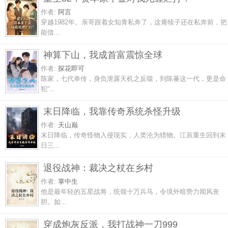
作者:
阿言
穿越1982年。亲哥跟着女知青私奔了，这瘪犊子还在私奔前，把
能借...
神算下山，我成首富震惊全球
作者:
探花即可
陈家，七代单传，身负泄露天机之反噬，到陈蕃这一代，更是命
犯“...
末日降临，我靠传奇系统杀怪升级
作者:
天山巅
末日降临，传奇怪物入侵现实，人类沦为猎物。江辰重生回到末
日三...
退役战神：裁决之杖在乡村
作者:
掌中生
他是最年轻的五星战将，统领十万兵马，令境外暗势力闻风丧
胆。如...
穿成炮灰反派，我打战神一刀999