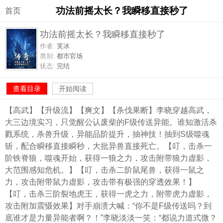
功法前摇太长？我瞬移直接秒了
首页
功法前摇太长？我瞬移直接秒了
作者:
芙冰
类别:
都市官场
状态:
完结
查看目录
开始阅读
【高武】【升级流】【爽文】【杀伐果断】李晓穿越高武，
大三边境实习，只觉醒公认废柴的F级传送异能。谁知激活杀
戮系统，杀兽升级，异能品阶提升，抽神技！抽到S级噬魂
斩，配合瞬移直接瞬秒，大批异兽直接死亡。【叮，击杀一
阶铁脊狼，噬魂开始，获得一狼之力，攻击附带狼力虚影，
大范围感知危机。】【叮，击杀二阶鼠尾兽，获得一鼠之
力，攻击附带鼠力虚影，攻击带有极强的穿透效果！】
【叮，击杀三阶裂地虎王，获得一虎之力，附带虎力虚影，
攻击附加震慑效果】对手崩溃大喊：“你不是F级传送吗？到
底谁才是力量异能者啊？！”李晓淡淡一笑：“都说力道式微？