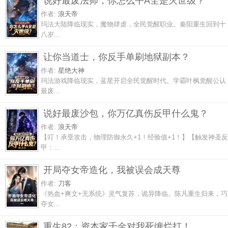
说好最废法师，你怎么平A全是灭世级？
作者:
浪天帝
玛法大陆降临现实，魔物肆虐，全民觉醒职业。秦阳重生回到十
八岁...
让你当道士，你反手单刷地狱副本？
作者:
星绝大神
玛法游戏降临现实，蓝星开启全民觉醒时代。学霸叶枫觉醒公认
最废...
说好最废沙包，你万亿真伤反甲什么鬼？
作者:
浪天帝
【叮！承受攻击，物理防御永久+1！经验值+1！】【触发神圣反
甲：...
开局夺女帝造化，我被误会成天尊
作者:
刀客
《热血+爽文+无系统》灵气复苏，诡异降临。陈凡重生归来，巧
夺女...
重生82：资本家千金对我死缠烂打！