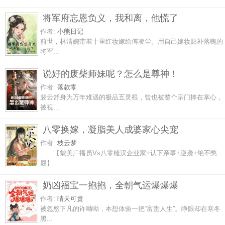
将军府忘恩负义，我和离，他慌了
作者:
小熊日记
前世，林清婉带着十里红妆嫁给傅凌尘。用自己嫁妆贴补落魄的
将军...
说好的废柴师妹呢？怎么是尊神！
作者:
落款零
裴云舒身为万年难遇的极品五灵根，曾也被整个宗门捧在掌心，
被视...
八零换嫁，凝脂美人成婆家心尖宠
作者:
枝云梦
【貌美广播员Vs八零糙汉企业家+认下亲事+逆袭+绝不憋
屈】 ...
奶凶福宝一抱抱，全朝气运爆爆爆
作者:
晴天可贵
被忽悠下凡的许呦呦，本想体验一把“富贵人生”。睁眼却在寒冬
黑...