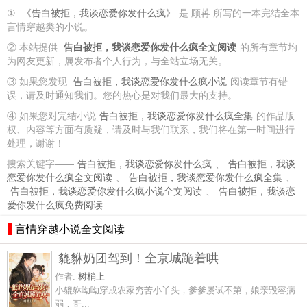
①
《告白被拒，我谈恋爱你发什么疯》
是 顾苒 所写的一本完结全本
言情穿越类的小说。
② 本站提供
告白被拒，我谈恋爱你发什么疯全文阅读
的所有章节均
为网友更新，属发布者个人行为，与全站立场无关。
③ 如果您发现
告白被拒，我谈恋爱你发什么疯小说
阅读章节有错
误，请及时通知我们。您的热心是对我们最大的支持。
④ 如果您对完结小说
告白被拒，我谈恋爱你发什么疯全集
的作品版
权、内容等方面有质疑，请及时与我们联系，我们将在第一时间进行
处理，谢谢！
搜索关键字——
告白被拒，我谈恋爱你发什么疯
、
告白被拒，我谈
恋爱你发什么疯全文阅读
、
告白被拒，我谈恋爱你发什么疯全集
、
告白被拒，我谈恋爱你发什么疯小说全文阅读
、
告白被拒，我谈恋
爱你发什么疯免费阅读
言情穿越小说全文阅读
貔貅奶团驾到！全京城跪着哄
作者:
树梢上
小貔貅呦呦穿成农家穷苦小丫头，爹爹屡试不第，娘亲毁容病
弱，哥...