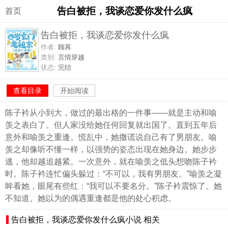
告白被拒，我谈恋爱你发什么疯
首页
告白被拒，我谈恋爱你发什么疯
作者:
顾苒
类别:
言情穿越
状态:
完结
查看目录
开始阅读
陈子衿从小到大，做过的最出格的一件事——就是主动和喻
羡之表白了。但人家没给她任何回复就出国了。直到五年后
意外和喻羡之重逢。慌乱中，她撒谎说自己有了男朋友。喻
羡之却像听不懂一样，以强势的姿态出现在她身边。她步步
逃，他却越追越紧。一次意外，就在喻羡之低头想吻陈子衿
时。陈子衿连忙偏头躲过：“不可以，我有男朋友。”喻羡之凝
眸看她，眼尾有些红：“我可以不要名分。”陈子衿震惊了。她
不知道。她以为的偶遇重逢都是他的处心积虑。
告白被拒，我谈恋爱你发什么疯小说 相关