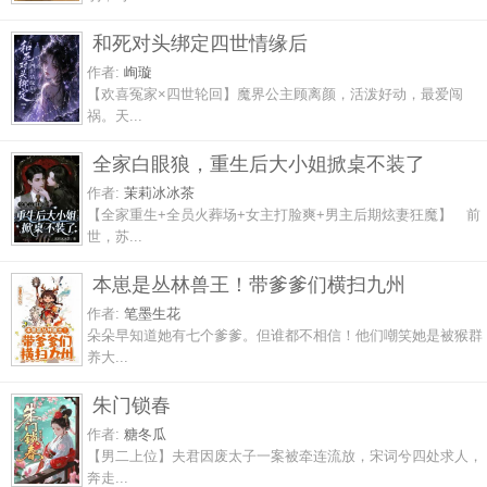
和死对头绑定四世情缘后
作者:
峋璇
【欢喜冤家×四世轮回】魔界公主顾离颜，活泼好动，最爱闯
祸。天...
全家白眼狼，重生后大小姐掀桌不装了
作者:
茉莉冰冰茶
【全家重生+全员火葬场+女主打脸爽+男主后期炫妻狂魔】 前
世，苏...
本崽是丛林兽王！带爹爹们横扫九州
作者:
笔墨生花
朵朵早知道她有七个爹爹。但谁都不相信！他们嘲笑她是被猴群
养大...
朱门锁春
作者:
糖冬瓜
【男二上位】夫君因废太子一案被牵连流放，宋词兮四处求人，
奔走...