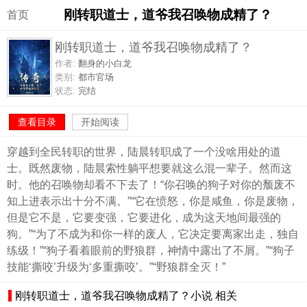
刚转职道士，道爷我召唤物成精了？
首页
刚转职道士，道爷我召唤物成精了？
作者:
翻身的小白龙
类别:
都市官场
状态:
完结
查看目录
开始阅读
穿越到全民转职的世界，陆晨转职成了一个没啥用处的道
士。既然废物，陆晨索性躺平想要就这么混一辈子。然而这
时。他的召唤物却看不下去了！“你召唤的狗子对你的颓废不
知上进表示出十分不满。”“它在愤怒，你是咸鱼，你是废物，
但是它不是，它要变强，它要进化，成为这天地间最强的
狗。”“为了不成为和你一样的废人，它决定要离家出走，独自
练级！”“狗子看着眼前的野狼群，神情中露出了不屑。”“狗子
技能‘撕咬’升级为‘多重撕咬’。”“野狼群全灭！”
刚转职道士，道爷我召唤物成精了？小说 相关