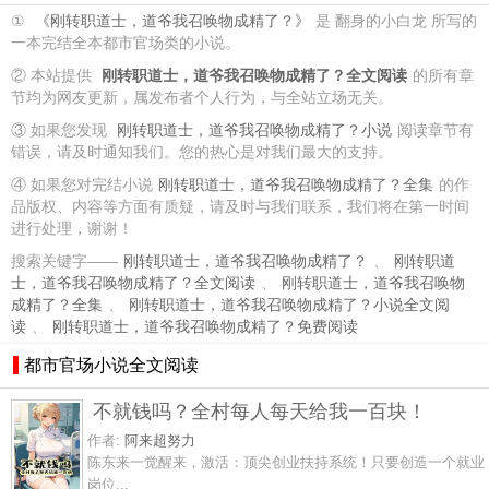
①
《刚转职道士，道爷我召唤物成精了？》
是 翻身的小白龙 所写的
一本完结全本都市官场类的小说。
② 本站提供
刚转职道士，道爷我召唤物成精了？全文阅读
的所有章
节均为网友更新，属发布者个人行为，与全站立场无关。
③ 如果您发现
刚转职道士，道爷我召唤物成精了？小说
阅读章节有
错误，请及时通知我们。您的热心是对我们最大的支持。
④ 如果您对完结小说
刚转职道士，道爷我召唤物成精了？全集
的作
品版权、内容等方面有质疑，请及时与我们联系，我们将在第一时间
进行处理，谢谢！
搜索关键字——
刚转职道士，道爷我召唤物成精了？
、
刚转职道
士，道爷我召唤物成精了？全文阅读
、
刚转职道士，道爷我召唤物
成精了？全集
、
刚转职道士，道爷我召唤物成精了？小说全文阅
读
、
刚转职道士，道爷我召唤物成精了？免费阅读
都市官场小说全文阅读
不就钱吗？全村每人每天给我一百块！
作者:
阿来超努力
陈东来一觉醒来，激活：顶尖创业扶持系统！只要创造一个就业
岗位...