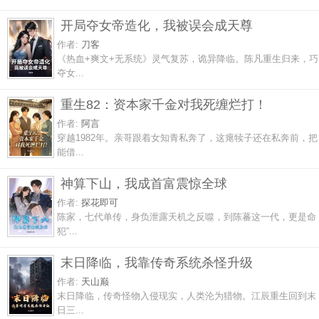
开局夺女帝造化，我被误会成天尊
作者:
刀客
《热血+爽文+无系统》灵气复苏，诡异降临。陈凡重生归来，巧
夺女...
重生82：资本家千金对我死缠烂打！
作者:
阿言
穿越1982年。亲哥跟着女知青私奔了，这瘪犊子还在私奔前，把
能借...
神算下山，我成首富震惊全球
作者:
探花即可
陈家，七代单传，身负泄露天机之反噬，到陈蕃这一代，更是命
犯“...
末日降临，我靠传奇系统杀怪升级
作者:
天山巅
末日降临，传奇怪物入侵现实，人类沦为猎物。江辰重生回到末
日三...