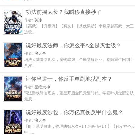
功法前摇太长？我瞬移直接秒了
作者:
芙冰
【高武】【升级流】【爽文】【杀伐果断】李晓穿越高武，大三
边境...
说好最废法师，你怎么平A全是灭世级？
作者:
浪天帝
玛法大陆降临现实，魔物肆虐，全民觉醒职业。秦阳重生回到十
八岁...
让你当道士，你反手单刷地狱副本？
作者:
星绝大神
玛法游戏降临现实，蓝星开启全民觉醒时代。学霸叶枫觉醒公认
最废...
说好最废沙包，你万亿真伤反甲什么鬼？
作者:
浪天帝
【叮！承受攻击，物理防御永久+1！经验值+1！】【触发神圣反
甲：...