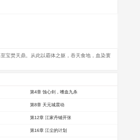
得至宝焚天鼎。从此以霸体之躯，吞天食地，血染寰
第4章 蚀心剑，嗜血九杀
第8章 天元城震动
第12章 江家丹铺开张
第16章 江尘的计划