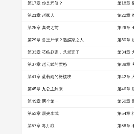
第17章 你是邪修？
第18章 
第21章 赵家人
第22章
第25章 离去之前
第26章 
第29章 兽王尸骸？遇赵家之人
第30章
第33章 莅临赵家，杀就完了
第34章
第37章 赵云武的愤怒
第38章
第41章 蓝若雨的橄榄枝
第42章
第45章 九公主到来
第46章
第49章 两个第一
第50章
第53章 屠夫李武
第54章
第57章 毒月狼
第58章