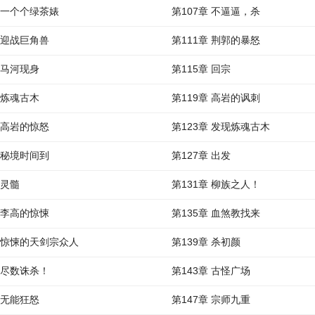
章 一个个绿茶婊
第107章 不逼逼，杀
章 迎战巨角兽
第111章 荆郭的暴怒
 马河现身
第115章 回宗
 炼魂古木
第119章 高岩的讽刺
章 高岩的惊怒
第123章 发现炼魂古木
章 秘境时间到
第127章 出发
 灵髓
第131章 柳族之人！
章 李高的惊悚
第135章 血煞教找来
章 惊悚的天剑宗众人
第139章 杀初颜
章 尽数诛杀！
第143章 古怪广场
 无能狂怒
第147章 宗师九重