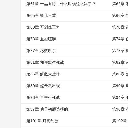
第61章 一品血脉，什么时候这么猛了？
第62章
第65章 蜕凡三重
第66章
第69章 万剑峰王力
第70章
第73章 血焱狂狮
第74章
第77章 尽数斩杀
第78章
第81章 和许默生死战
第82章
第85章 解散太虚峰
第86章
第89章 赵云武出现
第90章
第93章 再来生死战
第94章
第97章 他是初颜选择的
第98章
第101章 归真剑台
第102章