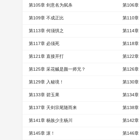
第105章 剑意名为弑杀
第106
第109章 不成正比
第110
第113章 何须惧之
第114章
第117章 必须死
第118章
第121章 直接开打
第122
第125章 采花贼是颜一师兄？
第126
第129章 入秘境！
第130章
第133章 碧玉果
第134
第137章 天剑宗尾随而来
第138
第141章 杨族少主杨川
第142
第145章 滚！
第146章