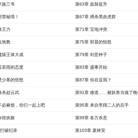
 李族三爷
第63章 血脉提升
 封禁秘境！
第67章 搏杀黑炎虎群
 诛王力
第71章 宝地冲突
 血煞教
第75章 郭晨的惊怒
 魔猿王体大成
第79章 剑意种子
 蓝若雨的态度
第83章 盛事开始
 楚少寒的愤怒
第87章 你在逗我？
 诛杀赵云武
第91章 难道……被妖兽当做了
 不必麻烦，你们一起上吧
第95章 来自李阔二人的后手
 赤煌炎躯
第99章 各方杀意
 打破纪录
第103章 废林安