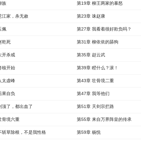
柳族
第19章 柳王两家的暴怒
 惹江家，杀无赦
第23章 诛赵康
玉佩
第27章 我看着很好欺负吗？
 赵乾死
第31章 柳依依的舔狗
 大开杀戒
第35章 赵云武
 考核开始
第39章 瞪什么？滚！
 入太虚峰
第43章 壮骨境二重
 后果自负
第47章 我等他们
 别顶了，都出血了
第51章 天剑宗拦路
 壮骨境六重
第55章 来自万界阵皇的传承
 不斩草除根，不是我性格
第59章 杨悦