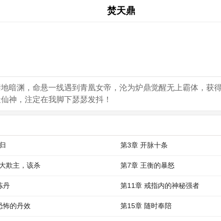
焚天鼎
禁地暗渊，命悬一线遇到青凰女帝，沦为炉鼎觉醒无上霸体，获
天仙神，注定在我脚下瑟瑟发抖！
回归
第3章 开脉十条
奴大欺主，该杀
第7章 王衡的暴怒
炼丹
第11章 戒指内的神秘强者
 恐怖的丹效
第15章 随时奉陪