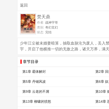
返回
焚天鼎
作者:
战神宇哥
类别:
奇幻玄幻
状态:
完结
少年江尘被未婚妻暗算，抽取血脉沦为废人，丢入
宇，开启了他横推一切的无敌之路，诸天万界，满
章节目录
第1章 霸体解封
第2章 
第5章 丹铺风波
第6章 
第9章 云老的不屑
第10章 
第13章 柳啸的愤怒
第14章