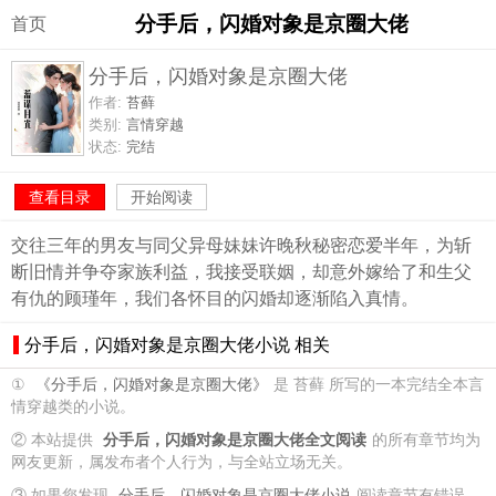
分手后，闪婚对象是京圈大佬
首页
分手后，闪婚对象是京圈大佬
作者:
苔藓
类别:
言情穿越
状态:
完结
查看目录
开始阅读
交往三年的男友与同父异母妹妹许晚秋秘密恋爱半年，为斩
断旧情并争夺家族利益，我接受联姻，却意外嫁给了和生父
有仇的顾瑾年，我们各怀目的闪婚却逐渐陷入真情。
分手后，闪婚对象是京圈大佬小说 相关
①
《分手后，闪婚对象是京圈大佬》
是 苔藓 所写的一本完结全本言
情穿越类的小说。
② 本站提供
分手后，闪婚对象是京圈大佬全文阅读
的所有章节均为
网友更新，属发布者个人行为，与全站立场无关。
③ 如果您发现
分手后，闪婚对象是京圈大佬小说
阅读章节有错误，