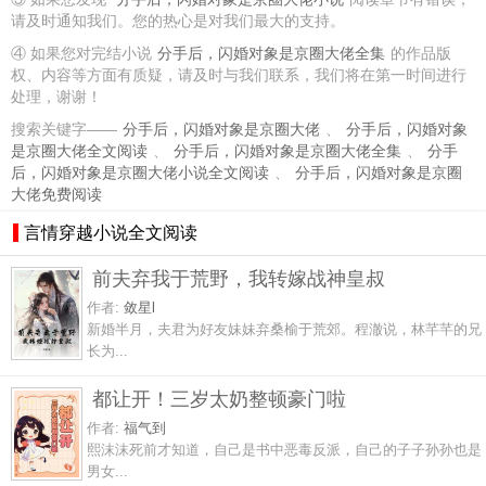
请及时通知我们。您的热心是对我们最大的支持。
④ 如果您对完结小说
分手后，闪婚对象是京圈大佬全集
的作品版
权、内容等方面有质疑，请及时与我们联系，我们将在第一时间进行
处理，谢谢！
搜索关键字——
分手后，闪婚对象是京圈大佬
、
分手后，闪婚对象
是京圈大佬全文阅读
、
分手后，闪婚对象是京圈大佬全集
、
分手
后，闪婚对象是京圈大佬小说全文阅读
、
分手后，闪婚对象是京圈
大佬免费阅读
言情穿越小说全文阅读
前夫弃我于荒野，我转嫁战神皇叔
作者:
敛星l
新婚半月，夫君为好友妹妹弃桑榆于荒郊。程澈说，林芊芊的兄
长为...
都让开！三岁太奶整顿豪门啦
作者:
福气到
熙沫沫死前才知道，自己是书中恶毒反派，自己的子子孙孙也是
男女...