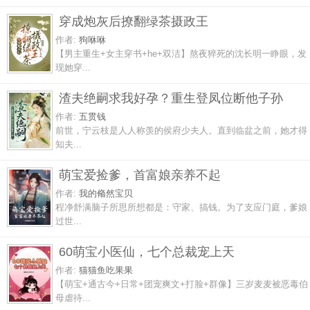
穿成炮灰后撩翻绿茶摄政王
作者:
狗咻咻
【男主重生+女主穿书+he+双洁】熬夜猝死的沈长明一睁眼，发
现她穿...
渣夫绝嗣求我好孕？重生登凤位断他子孙
作者:
五贯钱
前世，宁云枝是人人称羡的侯府少夫人。直到临盆之前，她才得
知夫...
萌宝爱捡爹，首富娘亲养不起
作者:
我的翛然宝贝
程净舒满脑子所思所想都是：守家、搞钱。为了支应门庭，爹娘
过世...
60萌宝小医仙，七个总裁宠上天
作者:
猫猫鱼吃果果
【萌宝+通古今+日常+团宠爽文+打脸+群像】三岁麦麦被恶毒伯
母虐待...