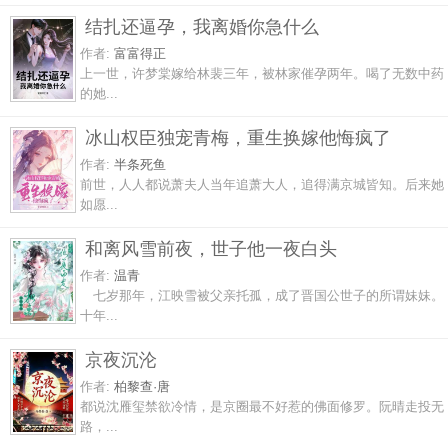
结扎还逼孕，我离婚你急什么
作者:
富富得正
上一世，许梦棠嫁给林裴三年，被林家催孕两年。喝了无数中药
的她...
冰山权臣独宠青梅，重生换嫁他悔疯了
作者:
半条死鱼
前世，人人都说萧夫人当年追萧大人，追得满京城皆知。后来她
如愿...
和离风雪前夜，世子他一夜白头
作者:
温青
七岁那年，江映雪被父亲托孤，成了晋国公世子的所谓妹妹。
十年...
京夜沉沦
作者:
柏黎查·唐
都说沈雁玺禁欲冷情，是京圈最不好惹的佛面修罗。阮晴走投无
路，...