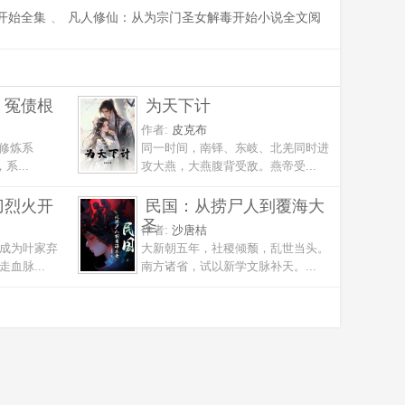
开始全集
、
凡人修仙：从为宗门圣女解毒开始小说全文阅
，冤债根
为天下计
作者:
皮克布
动修炼系
同一时间，南铎、东岐、北羌同时进
系...
攻大燕，大燕腹背受敌。燕帝受...
刀烈火开
民国：从捞尸人到覆海大
圣
作者:
沙唐桔
成为叶家弃
大新朝五年，社稷倾颓，乱世当头。
血脉...
南方诸省，试以新学文脉补天。...