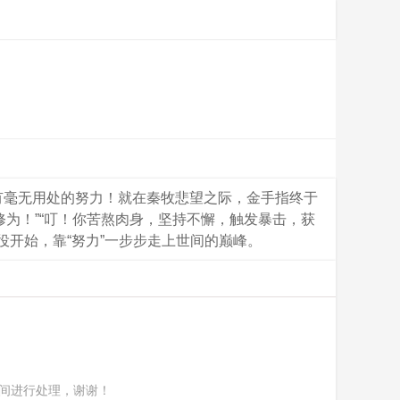
有毫无用处的努力！就在秦牧悲望之际，金手指终于
为！”“叮！你苦熬肉身，坚持不懈，触发暴击，获
役开始，靠“努力”一步步走上世间的巅峰。
间进行处理，谢谢！