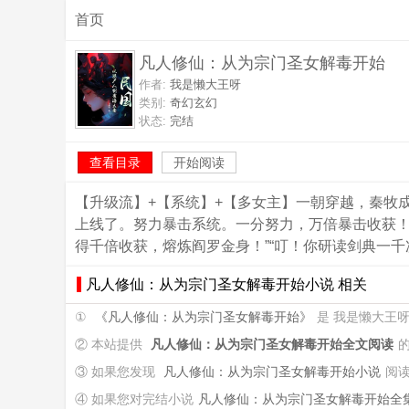
首页
凡人修仙：从为宗门圣女解毒开始
作者:
我是懒大王呀
类别:
奇幻玄幻
状态:
完结
查看目录
开始阅读
【升级流】+【系统】+【多女主】一朝穿越，秦牧
上线了。努力暴击系统。一分努力，万倍暴击收获！
得千倍收获，熔炼阎罗金身！”“叮！你研读剑典一千
凡人修仙：从为宗门圣女解毒开始小说 相关
①
《凡人修仙：从为宗门圣女解毒开始》
是 我是懒大王
② 本站提供
凡人修仙：从为宗门圣女解毒开始全文阅读
③ 如果您发现
凡人修仙：从为宗门圣女解毒开始小说
阅
④ 如果您对完结小说
凡人修仙：从为宗门圣女解毒开始全