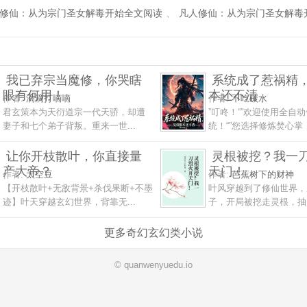
修仙：从为宗门圣女解毒开始全文阅读
、
凡人修仙：从为宗门圣女解毒
我已弃宗当魔修，你哭瞎
系统成了惹祸精
眼有何用！
本还不清
作者:
滴滴打嘀嘀
作者:
不吃碳水
君玄策本为天衍道宗一代天骄，却遭
”叮咚！“”欢迎使用全自
妻子和七个弟子背叛。重来一世...
统！“”您选择修炼焚心掌，
让你开枝散叶，你直接量
灵根被挖？我一
产大帝？
天门！
作者:
太空豆
作者:
芭蕉树下的财神
【开枝散叶+无敌背景+杀伐果断+不墨
叶风穿越到了修仙世界，
迹】叶天穿越玄幻世界，背靠无...
子，开局被挖走灵根，抽走
更多奇幻玄幻类小说
© quanwenyuedu.io