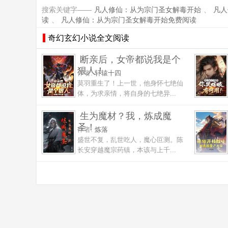
搜索关键字——
凡人修仙：从为宗门圣女解毒开始
、
凡人
读
、
凡人修仙：从为宗门圣女解毒开始免费阅读
奇幻玄幻小说全文阅读
断亲后，女帝都说我是个
狠人！
作者:
轩辕十四
莫羽重生了！上一世，他身怀七绝仙
体，为求亲情，将自身的七绝异...
生为魔材？我，炼成魔
圣！
作者:
炼落
盛世不复，乱世吃人，魔心叵测。陈
长安穿越魔宗药镇，本该与上千...