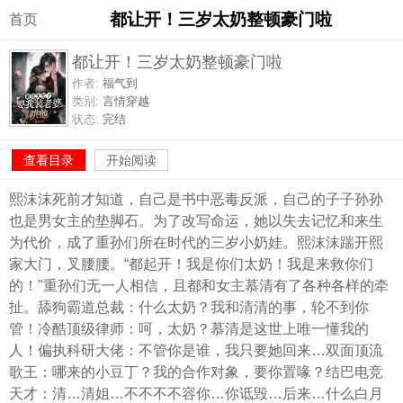
都让开！三岁太奶整顿豪门啦
首页
都让开！三岁太奶整顿豪门啦
作者:
福气到
类别:
言情穿越
状态:
完结
查看目录
开始阅读
熙沫沫死前才知道，自己是书中恶毒反派，自己的子子孙孙
也是男女主的垫脚石。为了改写命运，她以失去记忆和来生
为代价，成了重孙们所在时代的三岁小奶娃。熙沫沫踹开熙
家大门，叉腰腰。“都起开！我是你们太奶！我是来救你们
的！"重孙们无一人相信，且都和女主慕清有了各种各样的牵
扯。舔狗霸道总裁：什么太奶？我和清清的事，轮不到你
管！冷酷顶级律师：呵，太奶？慕清是这世上唯一懂我的
人！偏执科研大佬：不管你是谁，我只要她回来…双面顶流
歌王：哪来的小豆丁？我的合作对象，要你置喙？结巴电竞
天才：清…清姐…不不不不容你…你诋毁…后来…什么白月