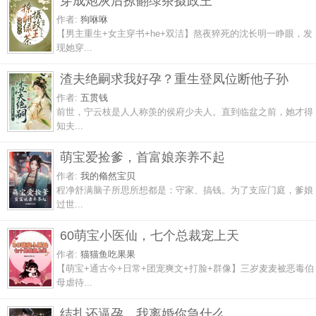
穿成炮灰后撩翻绿茶摄政王
作者:
狗咻咻
【男主重生+女主穿书+he+双洁】熬夜猝死的沈长明一睁眼，发
现她穿...
渣夫绝嗣求我好孕？重生登凤位断他子孙
作者:
五贯钱
前世，宁云枝是人人称羡的侯府少夫人。直到临盆之前，她才得
知夫...
萌宝爱捡爹，首富娘亲养不起
作者:
我的翛然宝贝
程净舒满脑子所思所想都是：守家、搞钱。为了支应门庭，爹娘
过世...
60萌宝小医仙，七个总裁宠上天
作者:
猫猫鱼吃果果
【萌宝+通古今+日常+团宠爽文+打脸+群像】三岁麦麦被恶毒伯
母虐待...
结扎还逼孕，我离婚你急什么