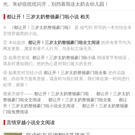
光、朱砂痣统统闪开，别挡着我送太奶去幼儿园！
都让开！三岁太奶整顿豪门啦小说 相关
①
《都让开！三岁太奶整顿豪门啦》
是 福气到 所写的一本完结全本
言情穿越类的小说。
② 本站提供
都让开！三岁太奶整顿豪门啦全文阅读
的所有章节均为
网友更新，属发布者个人行为，与全站立场无关。
③ 如果您发现
都让开！三岁太奶整顿豪门啦小说
阅读章节有错误，
请及时通知我们。您的热心是对我们最大的支持。
④ 如果您对完结小说
都让开！三岁太奶整顿豪门啦全集
的作品版
权、内容等方面有质疑，请及时与我们联系，我们将在第一时间进行
处理，谢谢！
搜索关键字——
都让开！三岁太奶整顿豪门啦
、
都让开！三岁太奶
整顿豪门啦全文阅读
、
都让开！三岁太奶整顿豪门啦全集
、
都让
开！三岁太奶整顿豪门啦小说全文阅读
、
都让开！三岁太奶整顿豪
门啦免费阅读
言情穿越小说全文阅读