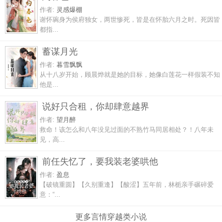
作者:
灵感爆棚
谢怀琬身为侯府独女，两世惨死，皆是在怀胎六月之时。死因皆
都指...
蓄谋月光
作者:
暮雪飘飘
从十八岁开始，顾晨烨就是她的目标，她像白莲花一样假装不知
他是...
说好只合租，你却肆意越界
作者:
望月醉
救命！该怎么和八年没见过面的不熟竹马同居相处？！八年未
见，高...
前任失忆了，要我装老婆哄他
作者:
盈息
【破镜重圆】【久别重逢】【酸涩】五年前，林栀亲手碾碎爱
意：“...
更多言情穿越类小说