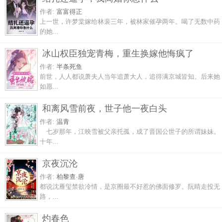
作者:
富富得正
上一世，许梦棠嫁给林裴三年，被林家催孕两年。喝了无数中药
的她...
冰山权臣独宠青梅，重生换嫁他悔疯了
作者:
半条死鱼
前世，人人都说萧夫人当年追萧大人，追得满京城皆知。后来她
如愿...
和离风雪前夜，世子他一夜白头
作者:
温青
七岁那年，江映雪被父亲托孤，成了晋国公世子的所谓妹妹。
十年...
京夜沉沦
作者:
柏黎查·唐
都说沈雁玺禁欲冷情，是京圈最不好惹的佛面修罗。阮晴走投无
路，...
灼春色