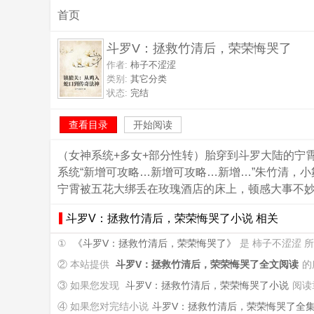
首页
斗罗V：拯救竹清后，荣荣悔哭了
作者:
柿子不涩涩
类别:
其它分类
状态:
完结
查看目录
开始阅读
（女神系统+多女+部分性转）胎穿到斗罗大陆的宁
系统“新增可攻略…新增可攻略…新增…”朱竹清，
宁霄被五花大绑丢在玫瑰酒店的床上，顿感大事不妙
斗罗V：拯救竹清后，荣荣悔哭了小说 相关
①
《斗罗V：拯救竹清后，荣荣悔哭了》
是 柿子不涩涩 
② 本站提供
斗罗V：拯救竹清后，荣荣悔哭了全文阅读
的
③ 如果您发现
斗罗V：拯救竹清后，荣荣悔哭了小说
阅读
④ 如果您对完结小说
斗罗V：拯救竹清后，荣荣悔哭了全