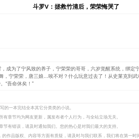
斗罗V：拯救竹清后，荣荣悔哭了
霄，成为了宁风致的养子，宁荣荣的哥哥，六岁觉醒系统，绑定
小舞，宁荣荣，唐三娘…唉不对？什么玩意过去了！从史莱克到
。“吾命休矣！”
所写的一本完结全本其它分类类的小说。
所有章节均为网友更新，属发布者个人行为，与全站立场无关。
章节有错误，请及时通知我们。您的热心是对我们最大的支持。
集
的作品版权、内容等方面有质疑，请及时与我们联系，我们将在第一时