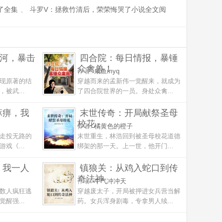
了全集
、
斗罗V：拯救竹清后，荣荣悔哭了小说全文阅
清河，暴击
四合院：每日情报，暴锤
众禽兽！
作者:
咸鱼myq
现原著的结
穿越而来的孟新伟一觉醒来，就成为
被武...
了四合院世界的一员。身处众禽...
麻痹，我
末世传奇：开局献祭圣母
校花
作者:
橘黄色的橙子
走投无路的
末世重生，林浩回到被圣母校花道德
戏《...
绑架的那一天。上一世，他开门...
，我一人
镇狼关：从鸡入蛇口到传
奇法神
作者:
牛气冲冲天
数人疯狂逃
穿越废太子，开局被押进女兵营当解
醒强...
药。女兵浑身剧毒，专拿男人续...