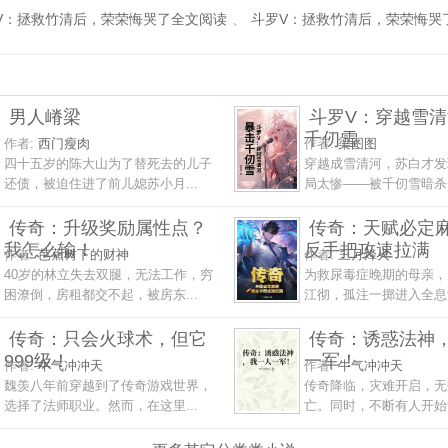
V：拯救竹清后，荣荣悔哭了全文阅读
、
斗罗V：拯救竹清后，荣荣悔哭
男人嵴梁
斗罗V：穿越雪
千仞雪
作者:
西门瘦肉
作者:
梁图图
四十五岁的陈大山为了替死去的儿子
穿越成雪清河，苏白才发
还债，被迫住进了前儿媳苏小月...
局太惨——被千仞雪暗杀，
传奇：升级奖励属性点？
传奇：天赋必定
我怎么输！
反手把攻速拉满
作者:
芭蕉树下的财神
作者:
三月烽火
40岁的林立失去双腿，无法工作，穷
为救尿毒症晚期的母亲，
困潦倒，房租都交不起，被房东...
江彻，孤注一掷进入全息游
传奇：只会火球术，但它
传奇：诱惑法神
999级！
一军！
作者:
牛气冲冲天
作者:
牛气冲冲天
魏羡八年前穿越到了传奇游戏世界，
传奇降临，灾难开启，无
选择了法师职业。然而，在这里...
亡。同时，不断有人开始觉