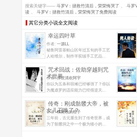
搜索关键字——
斗罗V：拯救竹清后，荣荣悔哭了
、
斗罗
读
、
斗罗V：拯救竹清后，荣荣悔哭了免费阅读
其它分类小说全文阅读
幸运四叶草
作者:
一源LL
秘鲁阿雷基帕山区年过五旬的手工艺
人哈维尔，制作羊驼绒手工艺品...
咒术回战：佐助穿越到咒
术世界
作者:
浮世清欢阿宇
你以为五条和宿傩已经够强了？你以
为魔虚罗的适应能力已经很逆天...
传奇：刚成骷髅大帝，被
女儿召唤了？
作者:
橘黄色的橙子
三年前，古元重生到了传奇世界，成
为了骷髅洞之中一个极为矮小的...