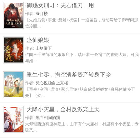
御赐女刑司：夫君借刀一用
作者:
昼月楼
【先婚后爱+事业+悬疑+权谋】一道圣旨，裴昭嫁给了御守阁那
位冷面...
蛊仙娘娘
作者:
上玖殿下
传闻三千里苗域的娘娘庙下，镇压着一条祸世的青蛇大妖。可我
与姐...
重生七零，掏空渣爹资产转身下乡
作者:
凭心悦独自上东楼
【重生+空间+虐渣+家长里短+肤白貌美娇娇女+身强体健乡下
夫】（架...
天降小灾星，全村反派宠上天
作者:
黑白相间的猫
大邺朝西边有座神隐山，山下有个大庙村，村里有个小灾星，专
吸恶...