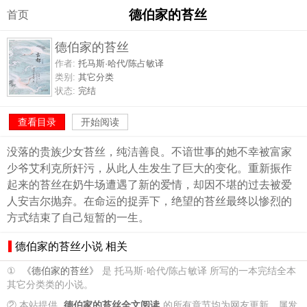
德伯家的苔丝
首页
德伯家的苔丝
作者:
托马斯·哈代/陈占敏译
类别:
其它分类
状态:
完结
查看目录
开始阅读
没落的贵族少女苔丝，纯洁善良。不谙世事的她不幸被富家
少爷艾利克所奸污，从此人生发生了巨大的变化。重新振作
起来的苔丝在奶牛场遭遇了新的爱情，却因不堪的过去被爱
人安吉尔抛弃。在命运的捉弄下，绝望的苔丝最终以惨烈的
方式结束了自己短暂的一生。
德伯家的苔丝小说 相关
①
《德伯家的苔丝》
是 托马斯·哈代/陈占敏译 所写的一本完结全本
其它分类类的小说。
② 本站提供
德伯家的苔丝全文阅读
的所有章节均为网友更新，属发