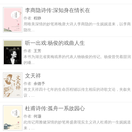
李商隐诗传:深知身在情长在
作者:
程静
用唯美深情的妙笔将晚唐大诗人李商隐的一生娓娓道来，以李商
隐坎...
听一出戏:杨俊的戏曲人生
作者:
王芳
本书为湖北省黄梅戏界的代表人物杨俊的传记。杨俊曾凭着甜润
的嗓...
文天祥
作者:
余德予
将文天祥四十七年的生命历程辅以传主相应的诗歌文论，夹叙夹
议，...
杜甫诗传:孤舟一系故园心
作者:
何灏
此传记用雅健深情的妙笔将盛唐现实主义诗人杜甫的一生娓娓道
来，...