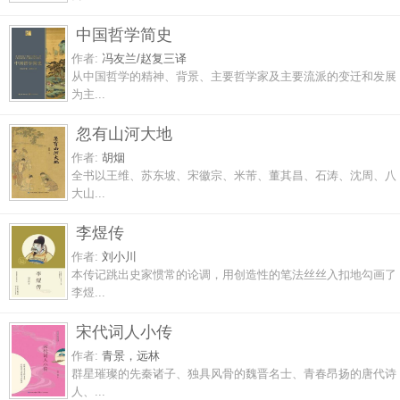
中国哲学简史
作者:
冯友兰/赵复三译
从中国哲学的精神、背景、主要哲学家及主要流派的变迁和发展
为主...
忽有山河大地
作者:
胡烟
全书以王维、苏东坡、宋徽宗、米芾、董其昌、石涛、沈周、八
大山...
李煜传
作者:
刘小川
本传记跳出史家惯常的论调，用创造性的笔法丝丝入扣地勾画了
李煜...
宋代词人小传
作者:
青景，远林
群星璀璨的先秦诸子、独具风骨的魏晋名士、青春昂扬的唐代诗
人、...