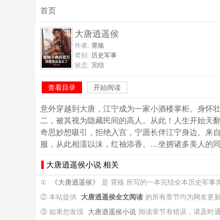
首页
大唐逍遥侯
作者:
霄殇
类别:
历史军事
状态:
完结
查看目录
开始阅读
意外穿越到大唐，江宁成为一家小酒楼掌柜。身怀
二，被其视为隐藏民间的高人。从此！人生开始天
奇思妙想吸引，拒绝入宫，宁愿长伴江宁身边。来
服，从此相濡以沫，红袖添香。…坐拥诸多美人的
大唐逍遥侯小说 相关
①
《大唐逍遥侯》
是 霄殇 所写的一本完结全本历史军事
② 本站提供
大唐逍遥侯全文阅读
的所有章节均为网友更
③ 如果您发现
大唐逍遥侯小说
阅读章节有错误，请及时