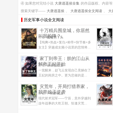
④ 如果您对完结小说
大唐逍遥侯全集
的作品版权、内容等
搜索关键字——
大唐逍遥侯
、
大唐逍遥侯全文阅读
、
大
历史军事小说全文阅读
十万精兵围皇城，你居然
叫我投降？
作者:
鸳鸯另丫头
【纯爽+热血+复仇+称帝+快节奏+多
女主】穿越成女频小说里的悲情将...
家丁到帝王：朕的江山从
解救王妃开始
作者:
豆豆想逗逗
一觉醒来，赵飞云发现自己竟躺在了
王妃的闺房之中。更为悲催的是...
灾荒年，开局打猎养家，
我带娘子逆袭
作者:
一杯醉云上
现代射术冠军——宁辰，意外穿越到
连年战事的大乾王朝。恰逢灾荒...