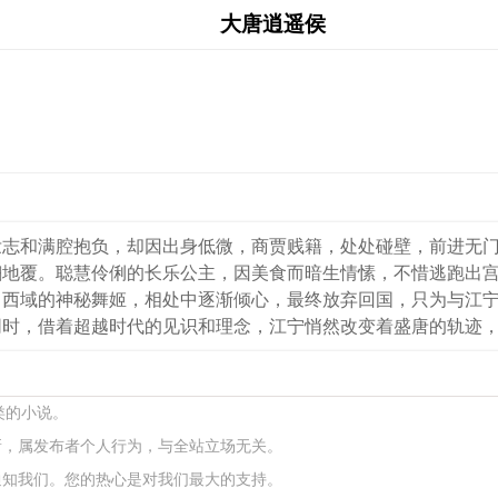
大唐逍遥侯
壮志和满腔抱负，却因出身低微，商贾贱籍，处处碰壁，前进无
翻地覆。聪慧伶俐的长乐公主，因美食而暗生情愫，不惜逃跑出
自西域的神秘舞姬，相处中逐渐倾心，最终放弃回国，只为与江
同时，借着超越时代的见识和理念，江宁悄然改变着盛唐的轨迹
类的小说。
新，属发布者个人行为，与全站立场无关。
通知我们。您的热心是对我们最大的支持。