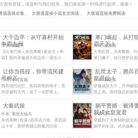
方面有质疑，请及时与我们联系，我们将在第一时间进行处理，谢谢！
唐逍遥侯全集
、
大唐逍遥侯小说全文阅读
、
大唐逍遥侯免费阅读
大干边卒：从守寡村开始
寒门崛起，从打
争霸九州
霸天下！
作者:
福囤子
作者:
凌慕雨
【出海打渔＋杀伐果断+多女主＋争
大周乱世，天寒断粮。许
霸】陈钧穿越成大乾边军一退伍小...
寒门傻子，他只想护住寡嫂
让你当徭役，你带流民建
乱世太子，拥兵
号称王
皇退位！
作者:
不可言说
作者:
风语笑
拥有现代记忆，医武双绝的奇才，意
穿越成皇太子，开局被陷
外穿越到古代，成了一名即将上...
死之局。面对隐忍的皇帝，
大秦武侯
躺平赘婿：被渣
我成女皇宠君
作者:
东北大仙儿
作者:
了一
杀伐果断+权谋+超高武力值。黑岩囚
穿越到了大鲁朝的赵元吉
山十年，萧烬携撼山附魔功出狱...
躺平的生活。武功谋略，殿