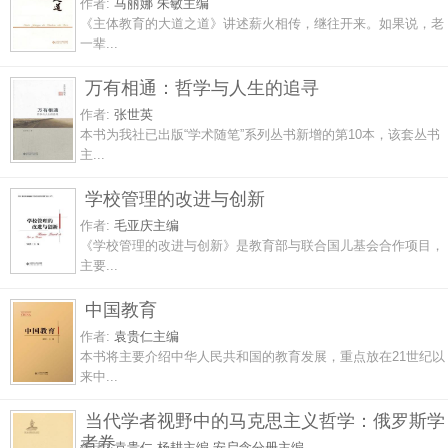
作者:
马丽娜 朱敏主编
《主体教育的大道之道》讲述薪火相传，继往开来。如果说，老
一辈...
万有相通：哲学与人生的追寻
作者:
张世英
本书为我社已出版“学术随笔”系列丛书新增的第10本，该套丛书
主...
学校管理的改进与创新
作者:
毛亚庆主编
《学校管理的改进与创新》是教育部与联合国儿基会合作项目，
主要...
中国教育
作者:
袁贵仁主编
本书将主要介绍中华人民共和国的教育发展，重点放在21世纪以
来中...
当代学者视野中的马克思主义哲学：俄罗斯学
者卷
作者:
袁贵仁 杨耕主编 安启念分册主编