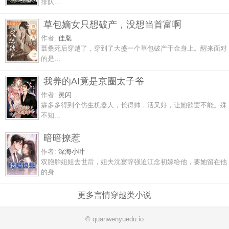
排队...
草包嫡女只想破产，没想当首富啊
作者:
佳胤
聂桑死后穿越了，穿到了大盛一个草包破产千金身上。醒来面对
的是...
我养的AI竟是京圈太子爷
作者:
灵闪
霖多多得到个仿生机器人，长得帅，活又好，让她欲罢不能。殊
不知...
暗暗撩惹
作者:
深海小叶
双胞胎姐姐去世后，姐夫沈宴辞强迫江念初嫁给他，要她留在他
的身...
更多言情穿越类小说
© quanwenyuedu.io