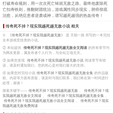
打破寿命规则，用一次次死亡铸就无敌之路。最终他废除死
亡扣寿铁则，推翻财团统治，游戏属性同步现实，肺癌彻底
治愈，从绝症患者逆袭成神，谱写越死越强的热血传奇！
传奇死不掉？现实我越死越无敌小说 相关
①
《传奇死不掉？现实我越死越无敌》
是 天朝一路 所写的一本完结
全本游戏竞技类的小说。
② 本站提供
传奇死不掉？现实我越死越无敌全文阅读
的所有章节均
为网友更新，属发布者个人行为，与全站立场无关。
③ 如果您发现
传奇死不掉？现实我越死越无敌小说
阅读章节有错
误，请及时通知我们。您的热心是对我们最大的支持。
④ 如果您对完结小说
传奇死不掉？现实我越死越无敌全集
的作品版
权、内容等方面有质疑，请及时与我们联系，我们将在第一时间进行
处理，谢谢！
搜索关键字——
传奇死不掉？现实我越死越无敌
、
传奇死不掉？现
实我越死越无敌全文阅读
、
传奇死不掉？现实我越死越无敌全集
、
传奇死不掉？现实我越死越无敌小说全文阅读
、
传奇死不掉？现实
我越死越无敌免费阅读