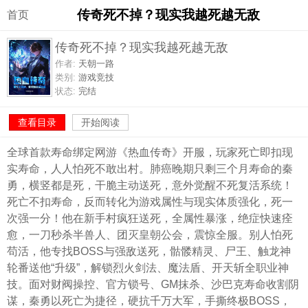
传奇死不掉？现实我越死越无敌
首页
传奇死不掉？现实我越死越无敌
作者:
天朝一路
类别:
游戏竞技
状态:
完结
查看目录
开始阅读
全球首款寿命绑定网游《热血传奇》开服，玩家死亡即扣现
实寿命，人人怕死不敢出村。肺癌晚期只剩三个月寿命的秦
勇，横竖都是死，干脆主动送死，意外觉醒不死复活系统！
死亡不扣寿命，反而转化为游戏属性与现实体质强化，死一
次强一分！他在新手村疯狂送死，全属性暴涨，绝症快速痊
愈，一刀秒杀半兽人、团灭皇朝公会，震惊全服。别人怕死
苟活，他专找BOSS与强敌送死，骷髅精灵、尸王、触龙神
轮番送他“升级”，解锁烈火剑法、魔法盾、开天斩全职业神
技。面对财阀操控、官方锁号、GM抹杀、沙巴克寿命收割阴
谋，秦勇以死亡为捷径，硬抗千万大军，手撕终极BOSS，