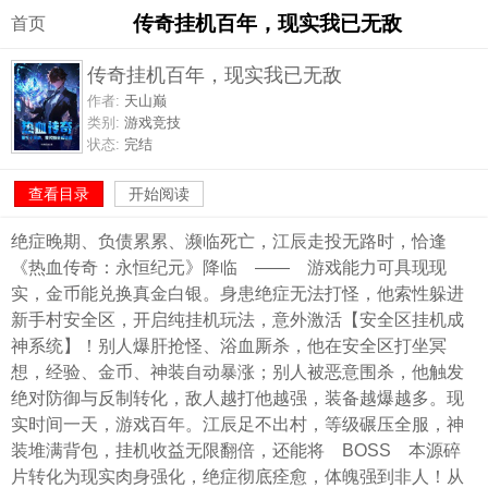
传奇挂机百年，现实我已无敌
首页
传奇挂机百年，现实我已无敌
作者:
天山巅
类别:
游戏竞技
状态:
完结
查看目录
开始阅读
绝症晚期、负债累累、濒临死亡，江辰走投无路时，恰逢
《热血传奇：永恒纪元》降临 —— 游戏能力可具现现
实，金币能兑换真金白银。身患绝症无法打怪，他索性躲进
新手村安全区，开启纯挂机玩法，意外激活【安全区挂机成
神系统】！别人爆肝抢怪、浴血厮杀，他在安全区打坐冥
想，经验、金币、神装自动暴涨；别人被恶意围杀，他触发
绝对防御与反制转化，敌人越打他越强，装备越爆越多。现
实时间一天，游戏百年。江辰足不出村，等级碾压全服，神
装堆满背包，挂机收益无限翻倍，还能将 BOSS 本源碎
片转化为现实肉身强化，绝症彻底痊愈，体魄强到非人！从