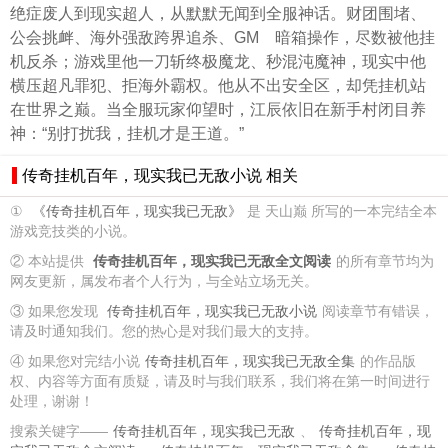
绝症废人到现实超人，从默默无闻到全服神话。财团围堵、
公会挑衅、海外强敌跨界追杀、GM 暗箱操作，尽数被他挂
机反杀；游戏里他一刀斩终极魔龙、秒混沌魔神，现实中他
横压超凡罪犯、拒海外霸权。他从不出安全区，却凭挂机站
在世界之巅。当全服玩家仰望时，江辰依旧在新手村闭目养
神：“别打扰我，挂机才是王道。”
传奇挂机百年，现实我已无敌小说 相关
①
《传奇挂机百年，现实我已无敌》
是 天山巅 所写的一本完结全本
游戏竞技类的小说。
② 本站提供
传奇挂机百年，现实我已无敌全文阅读
的所有章节均为
网友更新，属发布者个人行为，与全站立场无关。
③ 如果您发现
传奇挂机百年，现实我已无敌小说
阅读章节有错误，
请及时通知我们。您的热心是对我们最大的支持。
④ 如果您对完结小说
传奇挂机百年，现实我已无敌全集
的作品版
权、内容等方面有质疑，请及时与我们联系，我们将在第一时间进行
处理，谢谢！
搜索关键字——
传奇挂机百年，现实我已无敌
、
传奇挂机百年，现