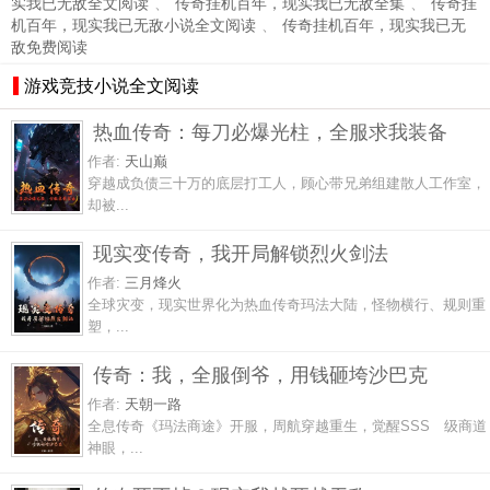
实我已无敌全文阅读
、
传奇挂机百年，现实我已无敌全集
、
传奇挂
机百年，现实我已无敌小说全文阅读
、
传奇挂机百年，现实我已无
敌免费阅读
游戏竞技小说全文阅读
热血传奇：每刀必爆光柱，全服求我装备
作者:
天山巅
穿越成负债三十万的底层打工人，顾心带兄弟组建散人工作室，
却被...
现实变传奇，我开局解锁烈火剑法
作者:
三月烽火
全球灾变，现实世界化为热血传奇玛法大陆，怪物横行、规则重
塑，...
传奇：我，全服倒爷，用钱砸垮沙巴克
作者:
天朝一路
全息传奇《玛法商途》开服，周航穿越重生，觉醒SSS 级商道
神眼，...