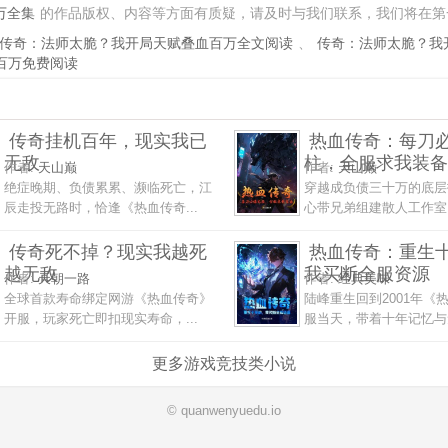
万全集
的作品版权、内容等方面有质疑，请及时与我们联系，我们将在第
传奇：法师太脆？我开局天赋叠血百万全文阅读
、
传奇：法师太脆？我
百万免费阅读
传奇挂机百年，现实我已
热血传奇：每刀
无敌
柱，全服求我装备
作者:
天山巅
作者:
天山巅
绝症晚期、负债累累、濒临死亡，江
穿越成负债三十万的底层
辰走投无路时，恰逢《热血传奇...
心带兄弟组建散人工作室，
传奇死不掉？现实我越死
热血传奇：重生
越无敌
我买断全服资源
作者:
天朝一路
作者:
经典美味
全球首款寿命绑定网游《热血传奇》
陆峰重生回到2001年《
开服，玩家死亡即扣现实寿命，...
服当天，带着十年记忆与无
更多游戏竞技类小说
© quanwenyuedu.io