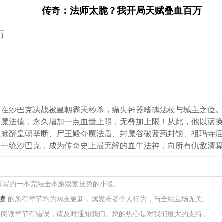
传奇：法师太脆？我开局天赋叠血百万
万
，在沙巴克决战被皇朝霸天秒杀，痛失神器嗜魂法杖与城主之位
点魔法值，永久增加一点血量上限，无叠加上限！从此，他以蓝
区掀翻皇朝垄断、尸王殿夺魔法盾、封魔谷破蓝药封锁、祖玛寺
，一统沙巴克，成为传奇史上最无解的血牛法神，向所有仇敌清
 所写的一本完结全本游戏竞技类的小说。
读
的所有章节均为网友更新，属发布者个人行为，与全站立场无关。
阅读章节有错误，请及时通知我们。您的热心是对我们最大的支持。