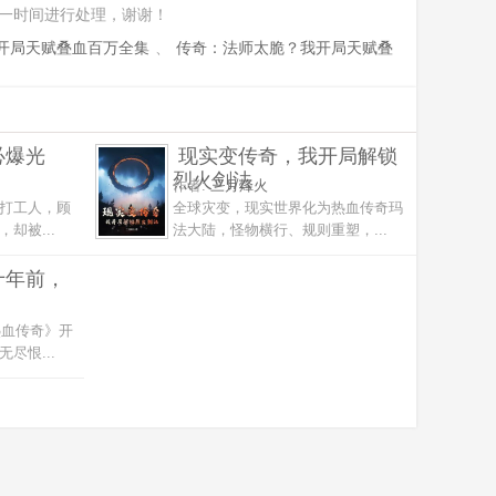
一时间进行处理，谢谢！
开局天赋叠血百万全集
、
传奇：法师太脆？我开局天赋叠
必爆光
现实变传奇，我开局解锁
烈火剑法
作者:
三月烽火
打工人，顾
全球灾变，现实世界化为热血传奇玛
却被...
法大陆，怪物横行、规则重塑，...
十年前，
热血传奇》开
尽恨...