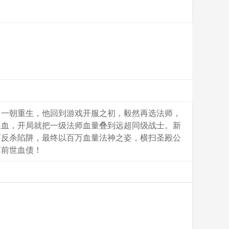
。一朝重生，他回到游戏开服之初，毅然再选法师，
换血，开局就把一级法师血量叠到远超同级战士。新
庙反杀陷阱，最终以百万血量法神之姿，横扫圣殿公
算前世血债！