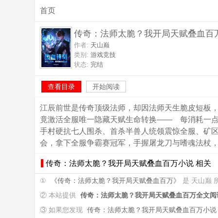
首页
传奇：法师太脆？我开局天赋叠血百
作者:
天山巅
类别:
游戏竞技
状态:
完结
查看目录
开始阅读
江辰前世是传奇顶级法师，却因法师天生脆皮短板
竟激活全服唯一隐藏天赋生命转换—— 每消耗一
手村硬抗七人围杀、首杀半兽人统领震惊全服、矿
会，拿下全服争霸赛冠军，手握屠龙刀与嗜魂法杖
传奇：法师太脆？我开局天赋叠血百万小说 相关
①
《传奇：法师太脆？我开局天赋叠血百万》
是 天山巅
② 本站提供
传奇：法师太脆？我开局天赋叠血百万全文阅
③ 如果您发现
传奇：法师太脆？我开局天赋叠血百万小说