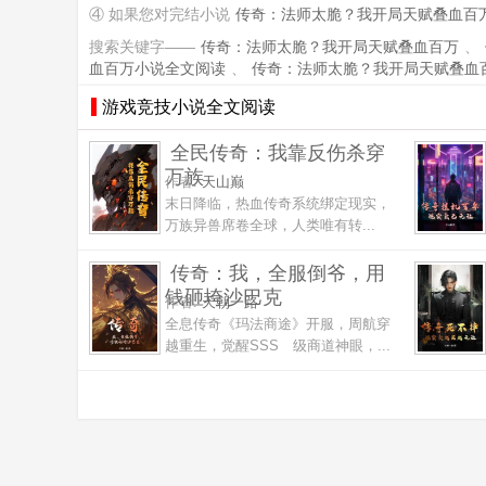
④ 如果您对完结小说
传奇：法师太脆？我开局天赋叠血百
搜索关键字——
传奇：法师太脆？我开局天赋叠血百万
、
血百万小说全文阅读
、
传奇：法师太脆？我开局天赋叠血
游戏竞技小说全文阅读
全民传奇：我靠反伤杀穿
万族
作者:
天山巅
末日降临，热血传奇系统绑定现实，
万族异兽席卷全球，人类唯有转...
传奇：我，全服倒爷，用
钱砸垮沙巴克
作者:
天朝一路
全息传奇《玛法商途》开服，周航穿
越重生，觉醒SSS 级商道神眼，...