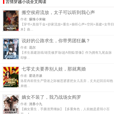
言情穿越小说全文阅读
搬空侯府流放，太子可以听到我心声
作者:
爆辣小米椒
【穿书+真假千金+抄家流放+重生+偷听心声+空间+基建+女帝归
来】曲...
说好的公路求生，你带男团狂飙？
作者:
花尔
【求生基建游戏/雄竞修罗场/超A萌狐/群像】作为拥有九尾血脉
却惨...
七零丈夫要养别人娃，那就离婚
作者:
星语月谈
洛星冉前世生产昏迷之际被恶婆婆把女儿丢弃，丈夫赶回后却抱
来牺...
嫡女不装了，我乃战场女阎罗
作者:
洮香小九
【嫡女重生，手撕渣男继妹】【多重角色，人前她是柔弱小百