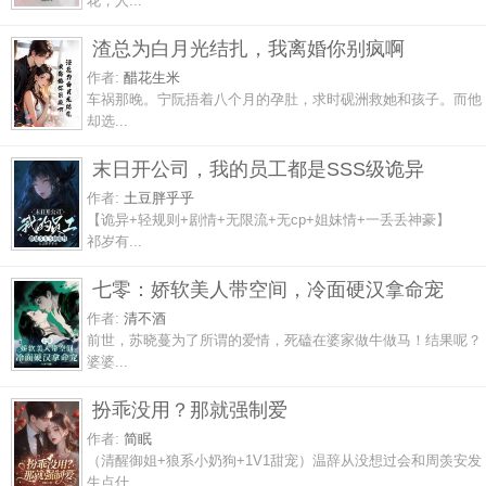
花，人...
渣总为白月光结扎，我离婚你别疯啊
作者:
醋花生米
车祸那晚。宁阮捂着八个月的孕肚，求时砚洲救她和孩子。而他
却选...
末日开公司，我的员工都是SSS级诡异
作者:
土豆胖乎乎
【诡异+轻规则+剧情+无限流+无cp+姐妹情+一丢丢神豪】
祁岁有...
七零：娇软美人带空间，冷面硬汉拿命宠
作者:
清不酒
前世，苏晓蔓为了所谓的爱情，死磕在婆家做牛做马！结果呢？
婆婆...
扮乖没用？那就强制爱
作者:
简眠
（清醒御姐+狼系小奶狗+1V1甜宠）温辞从没想过会和周羡安发
生点什...