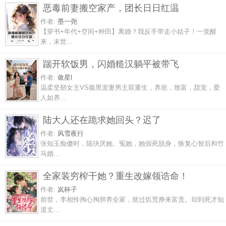
恶毒前妻搬空家产，团长日日红温
作者:
墨一尧
【穿书+年代+空间+种田】离婚？我反手带走小姑子！一觉醒
来，末世...
踹开软饭男，闪婚糙汉躺平被带飞
作者:
敛星l
温柔坚韧女主VS腹黑宠妻男主双重生，养崽，致富，甜宠，爱
人如养...
陆大人还在跪求她回头？迟了
作者:
风雪夜行
张知玉痴傻时，陆玦厌她、冤她，她假死脱身，恢复心智后和竹
马婚...
全家装穷榨干她？重生改嫁领诰命！
作者:
岚杯子
前世，李相怜掏心掏肺养全家，熬过饥荒挣来富贵。却到死才知
道丈...