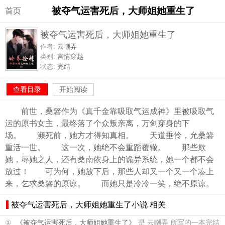
被夺气运害死后，大师姐她重生了
首页
被夺气运害死后，大师姐她重生了
作者:
云嘲弄
类别:
言情穿越
状态:
完结
查看目录
开始阅读
前世，桑箬作为《真千金靠吸取气运成神》里被吸取气
运的原书女主，最终落了个众叛亲离，万剑穿身的下
场。 濒死前，她方才得知真相。 天道垂怜，允桑箬
重活一世。 这一次，她绝不会重蹈覆辙。 那些欺
她，辱她之人，还有桑南依身上的诡异系统，她一个都不会
放过！ 可为何，她放下后，那些人却又一个又一个凑上
来，乞求桑箬的原谅。 而她只是冷冷一笑，绝不原谅。
被夺气运害死后，大师姐她重生了小说 相关
①
《被夺气运害死后，大师姐她重生了》
是 云嘲弄 所写的一本完结