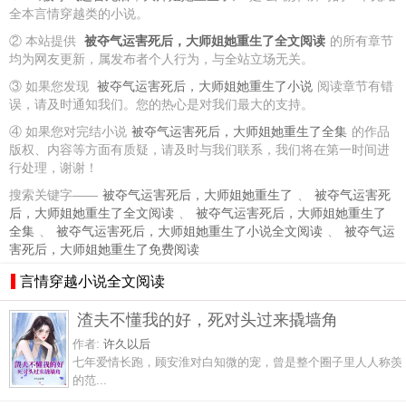
全本言情穿越类的小说。
② 本站提供
被夺气运害死后，大师姐她重生了全文阅读
的所有章节
均为网友更新，属发布者个人行为，与全站立场无关。
③ 如果您发现
被夺气运害死后，大师姐她重生了小说
阅读章节有错
误，请及时通知我们。您的热心是对我们最大的支持。
④ 如果您对完结小说
被夺气运害死后，大师姐她重生了全集
的作品
版权、内容等方面有质疑，请及时与我们联系，我们将在第一时间进
行处理，谢谢！
搜索关键字——
被夺气运害死后，大师姐她重生了
、
被夺气运害死
后，大师姐她重生了全文阅读
、
被夺气运害死后，大师姐她重生了
全集
、
被夺气运害死后，大师姐她重生了小说全文阅读
、
被夺气运
害死后，大师姐她重生了免费阅读
言情穿越小说全文阅读
渣夫不懂我的好，死对头过来撬墙角
作者:
许久以后
七年爱情长跑，顾安淮对白知微的宠，曾是整个圈子里人人称羡
的范...