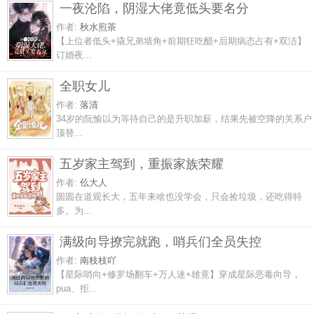
一夜沦陷，阴湿大佬竟低头要名分
作者:
秋水煎茶
【上位者低头+撬兄弟墙角+前期狂吃醋+后期病态占有+双洁】
订婚夜...
全职女儿
作者:
落清
34岁的阮愉以为等待自己的是升职加薪，结果先被空降的关系户
顶替...
五岁家主驾到，重振家族荣耀
作者:
仫大人
圆圆在道观长大，五年来啥也没学会，只会捡垃圾，还吃得特
多。为...
满级向导撩完就跑，哨兵们全员失控
作者:
南枝枝吖
【星际哨向+修罗场翻车+万人迷+雄竟】穿成星际恶毒向导，
pua、拒...